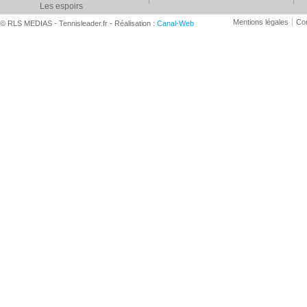
Les espoirs
Mentions légales
Con
© RLS MEDIAS - Tennisleader.fr - Réalisation :
Canal-Web