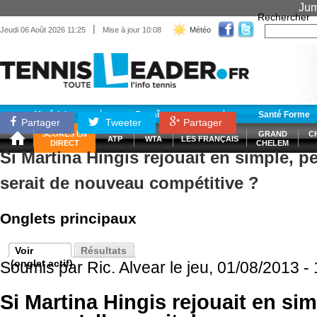
Jum
Rechercher
|
Jeudi 06 Août 2026 11:25
Mise à jour 10:08
Météo
Matériel
Entraînement
Santé Forme
Partager
Tweeter
Partager
SCORES EN
GRAND
C
ATP
WTA
LES FRANÇAIS
DIRECT
CHELEM
Si Martina Hingis rejouait en simple, p
serait de nouveau compétitive ?
Onglets principaux
Voir
Résultats
(onglet actif)
Soumis par
Ric. Alvear
le jeu, 01/08/2013 -
Si Martina Hingis rejouait en si