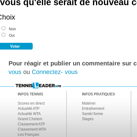
vous qu'elle serait de nouveau 
Choix
Non
Oui
Pour réagir et publier un commentaire sur ce
vous
ou
Connectez- vous
INFOS TENNIS
INFOS PRATIQUES
Scores en direct
Matériel
Actualité ATP
Entraînement
Actualité WTA
Santé/ forme
Grand Chelem
Stages
Classement ATP
Classement WTA
Les Français