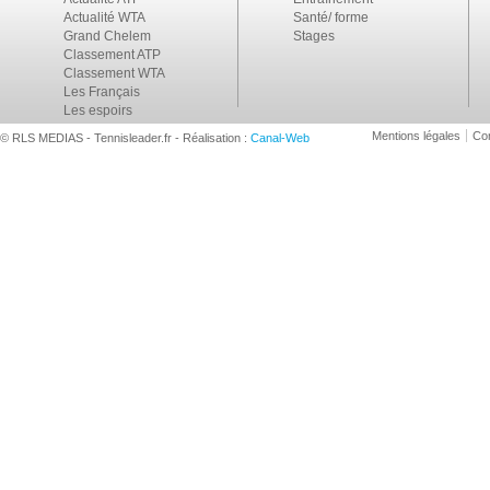
Actualité WTA
Santé/ forme
Grand Chelem
Stages
Classement ATP
Classement WTA
Les Français
Les espoirs
Mentions légales
Con
© RLS MEDIAS - Tennisleader.fr - Réalisation :
Canal-Web