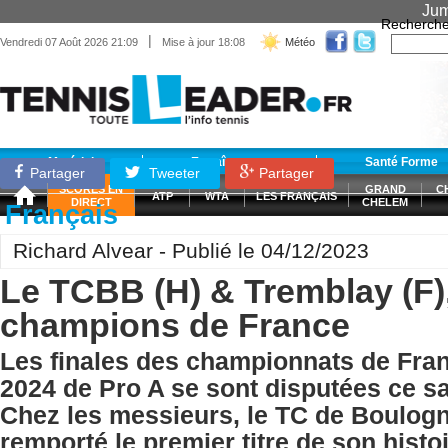
Jum
Recherche
|
Vendredi 07 Août 2026 21:09
Mise à jour 18:08
Météo
Matériel
Entraînement
Santé Forme
Partager
Tweeter
Partager
SCORES EN
GRAND
C
ATP
WTA
LES FRANÇAIS
DIRECT
CHELEM
Français
Richard Alvear - Publié le 04/12/2023
Le TCBB (H) & Tremblay (F
champions de France
Les finales des championnats de Fra
2024 de Pro A se sont disputées ce s
Chez les messieurs, le TC de Boulogn
remporté le premier titre de son hist