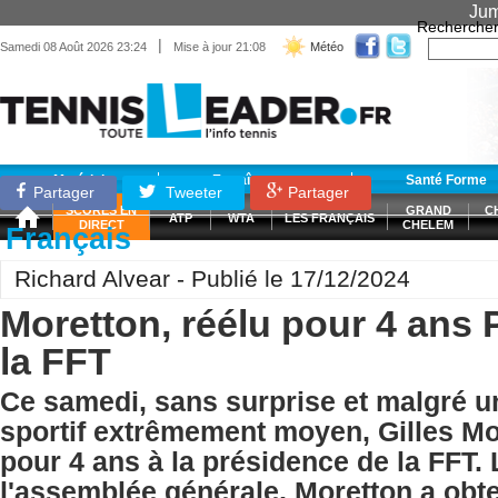
Jum
Recherche
|
Samedi 08 Août 2026 23:24
Mise à jour 21:08
Météo
Matériel
Entraînement
Santé Forme
Partager
Tweeter
Partager
SCORES EN
GRAND
C
ATP
WTA
LES FRANÇAIS
DIRECT
CHELEM
Français
Richard Alvear - Publié le 17/12/2024
Moretton, réélu pour 4 ans 
la FFT
Ce samedi, sans surprise et malgré un
sportif extrêmement moyen, Gilles Mor
pour 4 ans à la présidence de la FFT.
l'assemblée générale, Moretton a ob