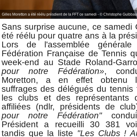
Gilles Moretton a été réélu présdient de la FFT ce samedi - © Christophe Guibbau
Sans surprise aucune, ce samedi 
été réélu pour quatre ans à la prés
L
ors de l'assemblée générale 
Fédération Française de Tennis qu
week-end au Stade Roland-Garros
pour notre Fédération»
, condu
Moretton, a en effet obtenu l
suffrages des délégués du tennis 
les clubs et des représentants 
affiliées (ndlr, présidents de clu
pour notre Fédération"
conduit
Président a recueilli 30 381 vo
tandis que la liste
"Les Clubs ! 