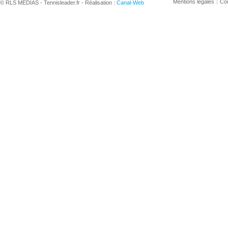
Mentions légales
Con
© RLS MEDIAS - Tennisleader.fr - Réalisation :
Canal-Web