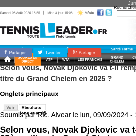
Jum
Recherche
|
Samedi 08 Août 2026 18:55
Mise à jour 15:08
Météo
Matériel
Entraînement
Santé Forme
Partager
Tweeter
Partager
SCORES EN
GRAND
C
ATP
WTA
LES FRANÇAIS
DIRECT
CHELEM
Selon vous, Novak Djokovic va t-il re
titre du Grand Chelem en 2025 ?
Onglets principaux
Voir
Résultats
(onglet actif)
Soumis par
Ric. Alvear
le lun, 09/09/2024 -
Selon vous, Novak Djokovic va t