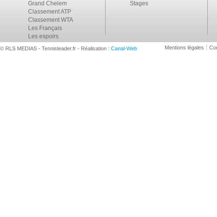
Grand Chelem
Stages
Classement ATP
Classement WTA
Les Français
Les espoirs
Mentions légales
Con
© RLS MEDIAS - Tennisleader.fr - Réalisation :
Canal-Web