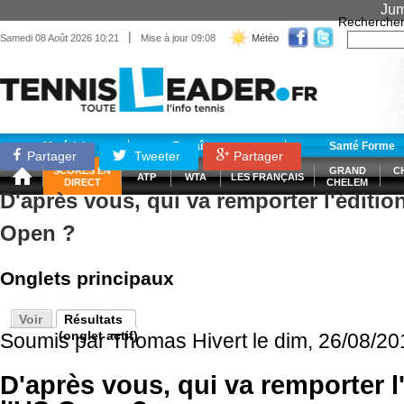
Jum
Recherche
|
Samedi 08 Août 2026 10:21
Mise à jour 09:08
Météo
Matériel
Entraînement
Santé Forme
Partager
Tweeter
Partager
SCORES EN
GRAND
C
ATP
WTA
LES FRANÇAIS
DIRECT
CHELEM
D'après vous, qui va remporter l'éditio
Open ?
Onglets principaux
Voir
Résultats
(onglet actif)
Soumis par
Thomas Hivert
le dim, 26/08/20
D'après vous, qui va remporter l