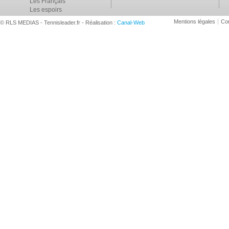
Les Français
Les espoirs
Mentions légales
Con
© RLS MEDIAS - Tennisleader.fr - Réalisation :
Canal-Web