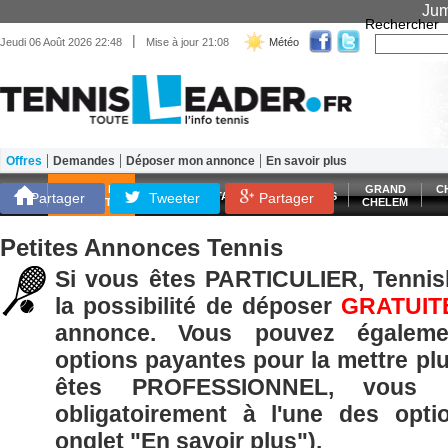
Jum
Rechercher
|
Jeudi 06 Août 2026 22:48
Mise à jour 21:08
Météo
Offres
Demandes
Déposer mon annonce
En savoir plus
Matériel
Entraînement
Santé Forme
SCORES EN
GRAND
C
Partager
Tweeter
ATP
WTA
LES FRANÇAIS
Partager
DIRECT
CHELEM
Petites Annonces Tennis
Si vous êtes PARTICULIER, Tennisl
la possibilité de déposer
GRATUIT
annonce. Vous pouvez égaleme
options payantes pour la mettre plu
êtes PROFESSIONNEL, vous p
obligatoirement à l'une des opti
onglet "En savoir plus").