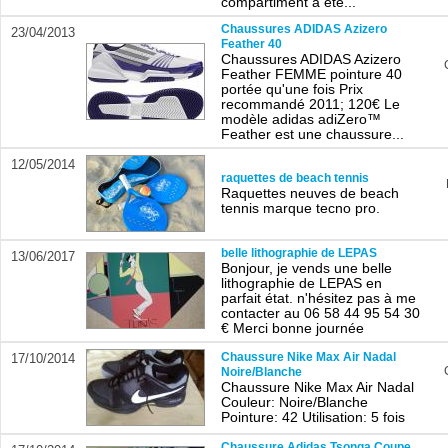
compartiment a été...
Chaussures ADIDAS Azizero
23/04/2013
Feather 40
Chaussures ADIDAS Azizero
Feather FEMME pointure 40
portée qu'une fois Prix
recommandé 2011; 120€ Le
modèle adidas adiZero™
Feather est une chaussure...
12/05/2014
raquettes de beach tennis
Raquettes neuves de beach
tennis marque tecno pro.
belle lithographie de LEPAS
13/06/2017
Bonjour, je vends une belle
lithographie de LEPAS en
parfait état. n'hésitez pas à me
contacter au 06 58 44 95 54 30
€ Merci bonne journée
Chaussure Nike Max Air Nadal
17/10/2014
Noire/Blanche
Chaussure Nike Max Air Nadal
Couleur: Noire/Blanche
Pointure: 42 Utilisation: 5 fois
Chaussure Adidas Tsonga Coupe