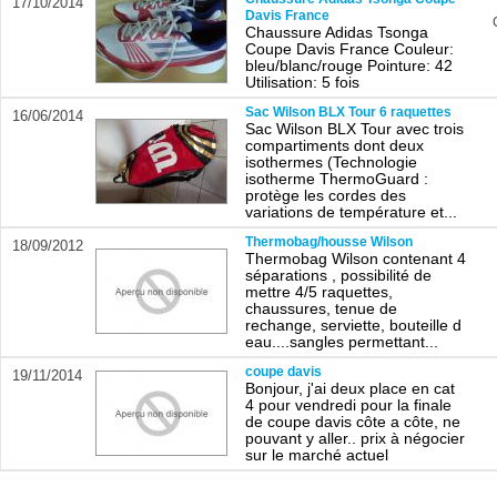
17/10/2014
Davis France
Chaussure Adidas Tsonga
Coupe Davis France Couleur:
bleu/blanc/rouge Pointure: 42
Utilisation: 5 fois
Sac Wilson BLX Tour 6 raquettes
16/06/2014
Sac Wilson BLX Tour avec trois
compartiments dont deux
isothermes (Technologie
isotherme ThermoGuard :
protège les cordes des
variations de température et...
Thermobag/housse Wilson
18/09/2012
Thermobag Wilson contenant 4
séparations , possibilité de
mettre 4/5 raquettes,
chaussures, tenue de
rechange, serviette, bouteille d
eau....sangles permettant...
coupe davis
19/11/2014
Bonjour, j'ai deux place en cat
4 pour vendredi pour la finale
de coupe davis côte a côte, ne
pouvant y aller.. prix à négocier
sur le marché actuel