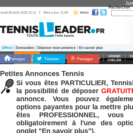
Jum
Rechercher
|
Jeudi 06 Août 2026 22:31
Mise à jour 21:08
Météo
Offres
Demandes
Déposer mon annonce
En savoir plus
Matériel
Entraînement
Santé Forme
SCORES EN
GRAND
C
Partager
Tweeter
ATP
WTA
LES FRANÇAIS
Partager
DIRECT
CHELEM
Petites Annonces Tennis
Si vous êtes PARTICULIER, Tennisl
la possibilité de déposer
GRATUIT
annonce. Vous pouvez égaleme
options payantes pour la mettre plu
êtes PROFESSIONNEL, vous p
obligatoirement à l'une des opti
onglet "En savoir plus").