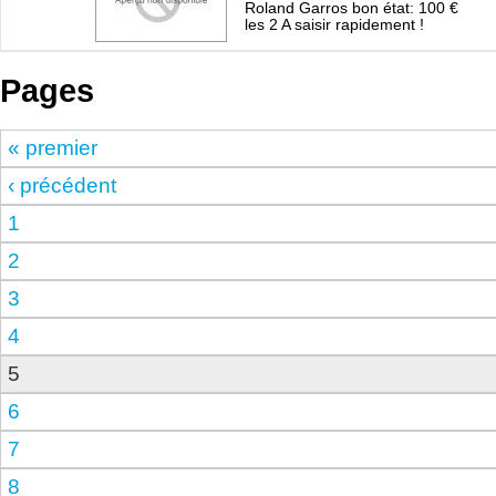
Roland Garros bon état: 100 €
les 2 A saisir rapidement !
Pages
« premier
‹ précédent
1
2
3
4
5
6
7
8