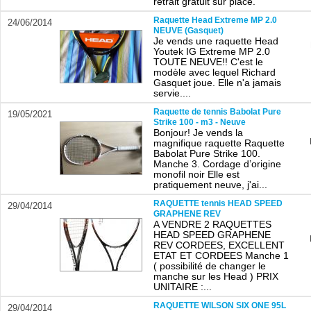
retrait gratuit sur place.
Raquette Head Extreme MP 2.0
24/06/2014
NEUVE (Gasquet)
Je vends une raquette Head
Youtek IG Extreme MP 2.0
TOUTE NEUVE!! C'est le
modèle avec lequel Richard
Gasquet joue. Elle n'a jamais
servie....
Raquette de tennis Babolat Pure
19/05/2021
Strike 100 - m3 - Neuve
Bonjour! Je vends la
magnifique raquette Raquette
Babolat Pure Strike 100.
Manche 3. Cordage d’origine
monofil noir Elle est
pratiquement neuve, j'ai...
RAQUETTE tennis HEAD SPEED
29/04/2014
GRAPHENE REV
A VENDRE 2 RAQUETTES
HEAD SPEED GRAPHENE
REV CORDEES, EXCELLENT
ETAT ET CORDEES Manche 1
( possibilité de changer le
manche sur les Head ) PRIX
UNITAIRE :...
RAQUETTE WILSON SIX ONE 95L
29/04/2014