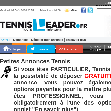
Jum
Recherche
|
Vendredi 07 Août 2026 08:59
Mise à jour 06:08
Météo
Offres
Demandes
Déposer mon annonce
En savoir plus
Matériel
Entraînement
Santé Forme
SCORES EN
GRAND
C
Partager
Tweeter
ATP
WTA
LES FRANÇAIS
Partager
DIRECT
CHELEM
Petites Annonces Tennis
Si vous êtes PARTICULIER, Tennisl
la possibilité de déposer
GRATUIT
annonce. Vous pouvez égaleme
options payantes pour la mettre plu
êtes PROFESSIONNEL, vous p
obligatoirement à l'une des opti
onglet "En savoir plus").