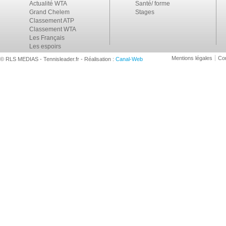
Actualité WTA
Santé/ forme
Grand Chelem
Stages
Classement ATP
Classement WTA
Les Français
Les espoirs
Mentions légales
Con
© RLS MEDIAS - Tennisleader.fr - Réalisation :
Canal-Web