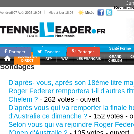
Jum
Recherche
|
Vendredi 07 Août 2026 19:03
Mise à jour 18:08
Météo
Matériel
Entraînement
Santé Forme
Partager
Tweeter
Partager
SCORES EN
GRAND
C
ATP
WTA
LES FRANÇAIS
DIRECT
CHELEM
Sondages
D'après- vous, après son 18ème titre ma
Roger Federer remportera t-il d'autres ti
Chelem ?
- 262 votes - ouvert
D'après vous qui va remporter la finale
d'Australie ce dimanche ?
- 152 votes - o
Selon vous qui va rejoindre Roger Federe
l'Open d'Australie ?
- 105 votes - ouvert