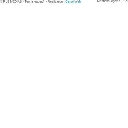
Mentions légales
Con
© RLS MEDIAS - Tennisleader.fr - Réalisation :
Canal-Web