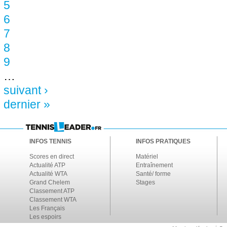
5
6
7
8
9
…
suivant ›
dernier »
INFOS TENNIS
INFOS PRATIQUES
Scores en direct
Matériel
Actualité ATP
Entraînement
Actualité WTA
Santé/ forme
Grand Chelem
Stages
Classement ATP
Classement WTA
Les Français
Les espoirs