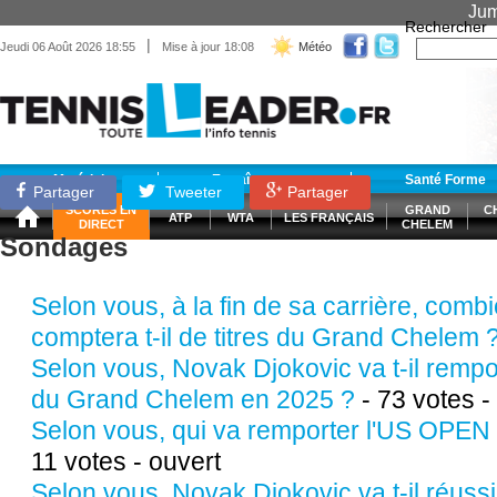
Jum
Rechercher
|
Jeudi 06 Août 2026 18:55
Mise à jour 18:08
Météo
Matériel
Entraînement
Santé Forme
Partager
Tweeter
Partager
SCORES EN
GRAND
C
ATP
WTA
LES FRANÇAIS
DIRECT
CHELEM
Sondages
Selon vous, à la fin de sa carrière, comb
comptera t-il de titres du Grand Chelem 
Selon vous, Novak Djokovic va t-il rempo
du Grand Chelem en 2025 ?
- 73 votes -
Selon vous, qui va remporter l'US OPEN 
11 votes - ouvert
Selon vous, Novak Djokovic va t-il réuss