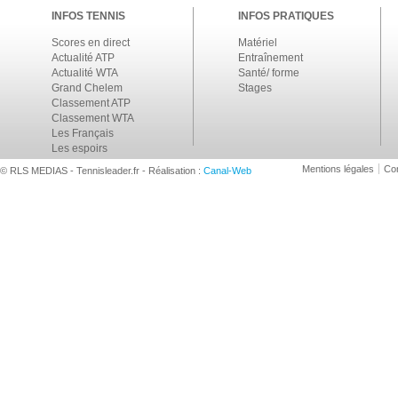
INFOS TENNIS
INFOS PRATIQUES
Scores en direct
Matériel
Actualité ATP
Entraînement
Actualité WTA
Santé/ forme
Grand Chelem
Stages
Classement ATP
Classement WTA
Les Français
Les espoirs
Mentions légales
Con
© RLS MEDIAS - Tennisleader.fr - Réalisation :
Canal-Web