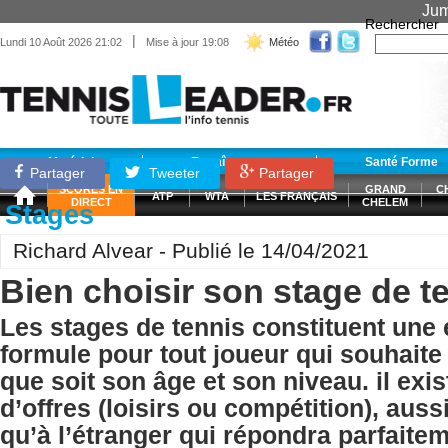
Jum
Rechercher
|
Lundi 10 Août 2026 21:02
Mise à jour 19:08
Météo
Matériel
Entraînement
Santé Forme
Partager
Tweeter
Partager
SCORES EN
GRAND
C
ATP
WTA
LES FRANÇAIS
DIRECT
CHELEM
Stages
Richard Alvear - Publié le 14/04/2021
Bien choisir son stage de t
Les stages de tennis constituent une 
formule pour tout joueur qui souhaite
que soit son âge et son niveau. il exi
d’offres (loisirs ou compétition), aus
qu’à l’étranger qui répondra parfaite