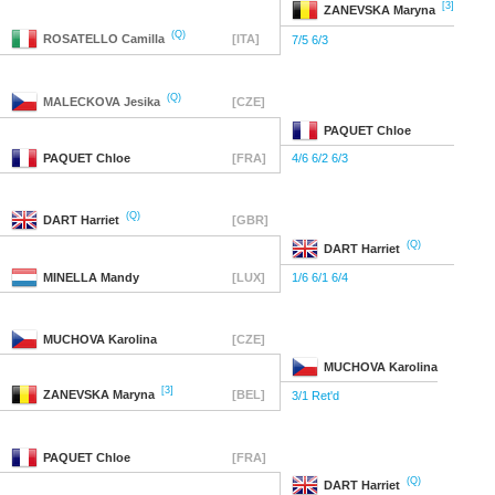
[3]
ZANEVSKA
Maryna
(Q)
ROSATELLO
Camilla
[ITA]
7/5 6/3
(Q)
MALECKOVA
Jesika
[CZE]
PAQUET
Chloe
PAQUET
Chloe
[FRA]
4/6 6/2 6/3
(Q)
DART
Harriet
[GBR]
(Q)
DART
Harriet
MINELLA
Mandy
[LUX]
1/6 6/1 6/4
MUCHOVA
Karolina
[CZE]
MUCHOVA
Karolina
[3]
ZANEVSKA
Maryna
[BEL]
3/1 Ret'd
PAQUET
Chloe
[FRA]
(Q)
DART
Harriet