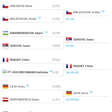
KREJSOVA
Petra
[CZE]
(Q)
MALECKOVA
Jesika
(Q)
MALECKOVA
Jesika
[CZE]
6/1 6/4
(LL)
AMANMURADOVA
Akgul
[UZB]
JOROVIC
Ivana
JOROVIC
Ivana
[SRB]
6/3 6/1
PAQUET
Chloe
[FRA]
PAQUET
Chloe
[4]
VON DEICHMANN
Kathinka
[LIE]
3/6 6/4 6/2
[6]
ZAJA
Anna
[GER]
[6]
ZAJA
Anna
MARCINKEVICA
Diana
[LAT]
6/3 3/6 6/3