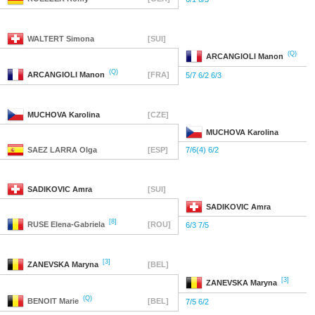
WALTERT
Simona
[SUI]
(Q)
ARCANGIOLI
Manon
(Q)
ARCANGIOLI
Manon
[FRA]
5/7 6/2 6/3
MUCHOVA
Karolina
[CZE]
MUCHOVA
Karolina
SAEZ LARRA
Olga
[ESP]
7/6(4) 6/2
SADIKOVIC
Amra
[SUI]
SADIKOVIC
Amra
[8]
RUSE
Elena-Gabriela
[ROU]
6/3 7/5
[3]
ZANEVSKA
Maryna
[BEL]
[3]
ZANEVSKA
Maryna
(Q)
BENOIT
Marie
[BEL]
7/5 6/2