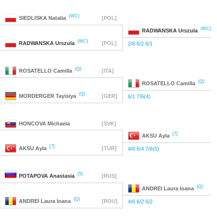
(WC)
SIEDLISKA
Natalia
[POL]
(WC)
RADWANSKA
Urszula
(WC)
RADWANSKA
Urszula
[POL]
2/6 6/2 6/1
(Q)
ROSATELLO
Camilla
[ITA]
(Q)
ROSATELLO
Camilla
(Q)
MORDERGER
Tayisiya
[GER]
6/1 7/6(4)
HONCOVA
Michaela
[SVK]
[7]
AKSU
Ayla
[7]
AKSU
Ayla
[TUR]
4/6 6/4 7/6(5)
[5]
POTAPOVA
Anastasia
[RUS]
(Q)
ANDREI
Laura Ioana
(Q)
ANDREI
Laura Ioana
[ROU]
4/6 6/2 6/2