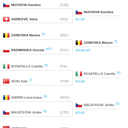
MUCHOVA
Karolina
[CZE]
MUCHOVA
Karolina
SADIKOVIC
Amra
[SUI]
6/1 6/2
[3]
ZANEVSKA
Maryna
[BEL]
[3]
ZANEVSKA
Maryna
(WC)
RADWANSKA
Urszula
[POL]
3/6 6/4 6/3
(Q)
ROSATELLO
Camilla
[ITA]
(Q)
ROSATELLO
Camilla
[7]
AKSU
Ayla
[TUR]
6/4 6/0
(Q)
ANDREI
Laura Ioana
[ROU]
(Q)
MALECKOVA
Jesika
(Q)
MALECKOVA
Jesika
[CZE]
6/3 6/1