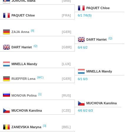
JOROVIC
Ivana
[SRB]
PAQUET
Chloe
PAQUET
Chloe
[FRA]
6/1 7/6(5)
[6]
ZAJA
Anna
[GER]
(Q)
DART
Harriet
(Q)
DART
Harriet
[GBR]
6/4 6/2
MINELLA
Mandy
[LUX]
MINELLA
Mandy
(WC)
RUEFFER
Lena
[GER]
6/1 6/3
[1]
MONOVA
Polina
[RUS]
MUCHOVA
Karolina
MUCHOVA
Karolina
[CZE]
4/6 6/2 6/3
[3]
ZANEVSKA
Maryna
[BEL]