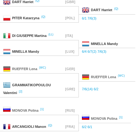
(Q)
DART
Harriet
[GBR]
(Q)
DART
Harriet
(Q)
PITER
Katarzyna
[POL]
6/1 7/6(3)
(LL)
DI GIUSEPPE
Martina
[ITA]
MINELLA
Mandy
MINELLA
Mandy
[LUX]
6/4 6/7(2) 7/6(3)
(WC)
RUEFFER
Lena
[GER]
(WC)
RUEFFER
Lena
GRAMMATIKOPOULOU
[GRE]
7/6(14) 6/2
[2]
Valentini
[1]
MONOVA
Polina
[RUS]
[1]
MONOVA
Polina
(Q)
ARCANGIOLI
Manon
[FRA]
6/2 6/1