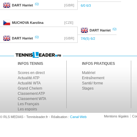
(Q)
DART
Harriet
[GBR]
6/0 6/3
MUCHOVA
Karolina
[CZE]
(Q)
DART
Harriet
(Q)
DART
Harriet
[GBR]
7/6(5) 6/2
INFOS TENNIS
INFOS PRATIQUES
Scores en direct
Matériel
Actualité ATP
Entraînement
Actualité WTA
Santé/ forme
Grand Chelem
Stages
Classement ATP
Classement WTA
Les Français
Les espoirs
Mentions légales
Con
© RLS MEDIAS - Tennisleader.fr - Réalisation :
Canal-Web