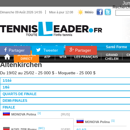
Jum
Recherch
|
Dimanche 09 Août 2026 14:55
Mise à jour 12:08
Météo
Matériel
Entraînement
Santé Forme
Partager
Tweeter
Partager
SCORES EN
GRAND
C
ATP
WTA
LES FRANÇAIS
DIRECT
CHELEM
Altenkirchen
Du 19/02 au 25/02 - 25 000 $ - Moquette - 25 000 $
1/16è
1/8è
QUARTS DE FINALE
DEMI-FINALES
FINALE
[1]
MONOVA
Polina
[RUS]
[1]
MONOVA
Polina
(WC)
KOELZER
Romy
[GER]
6/1 6/3