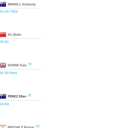
BIRRELL
Kimberly
6/2 2/6 7/6(5)
XU
Shilin
7/5 6/1
[5]
DUNNE
Katy
6/2 3/0 Ret'd
[8]
PEREZ
Ellen
6/4 6/4
(Q)
BHOSALE
Rutuja