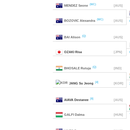
(WC)
MENDEZ
Seone
[AUS]
(WC)
BOZOVIC
Alexandra
[AUS]
(Q)
BAI
Alison
[AUS]
OZAKI
Risa
[JPN]
(Q)
BHOSALE
Rutuja
[IND]
[4]
JANG
Su Jeong
[KOR]
[6]
AIAVA
Destanee
[AUS]
GALFI
Dalma
[HUN]