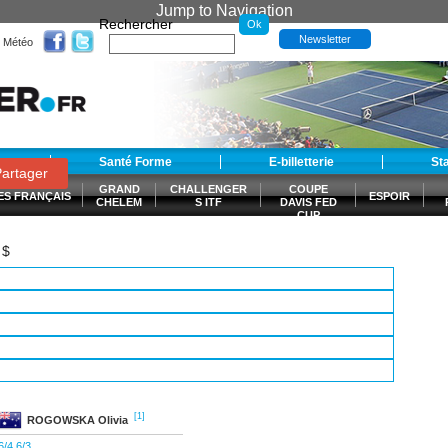
Jump to Navigation
Rechercher
Newsletter
Météo
t
Santé Forme
E-billetterie
St
artager
GRAND
CHALLENGER
COUPE
ES FRANÇAIS
ESPOIR
CHELEM
S ITF
DAVIS FED
CUP
S
 $
[1]
ROGOWSKA
Olivia
6/4 6/3