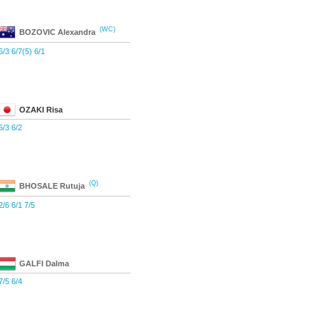
(WC)
BOZOVIC
Alexandra
6/3 6/7(5) 6/1
OZAKI
Risa
6/3 6/2
(Q)
BHOSALE
Rutuja
2/6 6/1 7/5
GALFI
Dalma
7/5 6/4