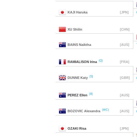
KAJI
Haruka
[JPN]
XU
Shilin
[CHN]
BAINS
Naiktha
[AUS]
(Q)
RAMIALISON
Irina
[FRA]
[5]
DUNNE
Katy
[GBR]
[8]
PEREZ
Ellen
[AUS]
(WC)
BOZOVIC
Alexandra
[AUS]
OZAKI
Risa
[JPN]