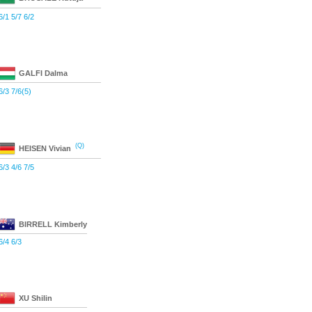
6/1 5/7 6/2
GALFI
Dalma
6/3 7/6(5)
(Q)
HEISEN
Vivian
6/3 4/6 7/5
BIRRELL
Kimberly
6/4 6/3
XU
Shilin