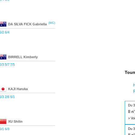
(WC)
DA SILVA FICK
Gabriella
6/2 6/4
BIRRELL
Kimberly
6/3 5/7 7/5
Tour
KAJI
Haruka
6/3 2/6 6/1
Du 3
Il 
> Vo
XU
Shilin
Du 3
6/1 6/3