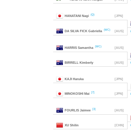
(Q)
HANATANI
Nagi
[JPN]
(WC)
DA SILVA FICK
Gabriella
[AUS]
(WC)
HARRIS
Samantha
[AUS]
BIRRELL
Kimberly
[AUS]
KAJI
Haruka
[JPN]
[7]
MINOKOSHI
Mai
[JPN]
[3]
FOURLIS
Jaimee
[AUS]
XU
Shilin
[CHN]