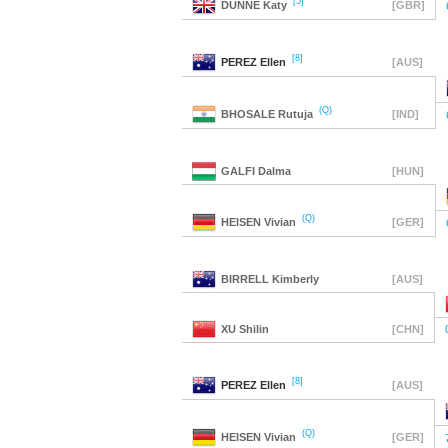
[5]
DUNNE
Katy
[GBR]
[8]
PEREZ
Ellen
[AUS]
(Q)
BHOSALE
Rutuja
[IND]
GALFI
Dalma
[HUN]
(Q)
HEISEN
Vivian
[GER]
BIRRELL
Kimberly
[AUS]
XU
Shilin
[CHN]
[8]
PEREZ
Ellen
[AUS]
(Q)
HEISEN
Vivian
[GER]