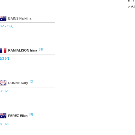
Il 
> Vo
BAINS
Naiktha
6/2 7/6(4)
(Q)
RAMIALISON
Irina
6/3 6/1
[5]
DUNNE
Katy
6/1 6/3
[8]
PEREZ
Ellen
6/1 6/2