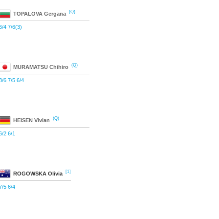
(Q)
TOPALOVA
Gergana
6/4 7/6(3)
(Q)
MURAMATSU
Chihiro
3/6 7/5 6/4
(Q)
HEISEN
Vivian
6/2 6/1
[1]
ROGOWSKA
Olivia
7/5 6/4