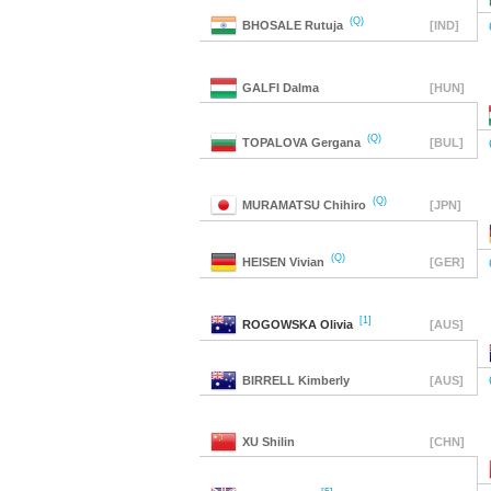
(Q)
BHOSALE
Rutuja
[IND]
GALFI
Dalma
[HUN]
(Q)
TOPALOVA
Gergana
[BUL]
(Q)
MURAMATSU
Chihiro
[JPN]
(Q)
HEISEN
Vivian
[GER]
[1]
ROGOWSKA
Olivia
[AUS]
BIRRELL
Kimberly
[AUS]
XU
Shilin
[CHN]