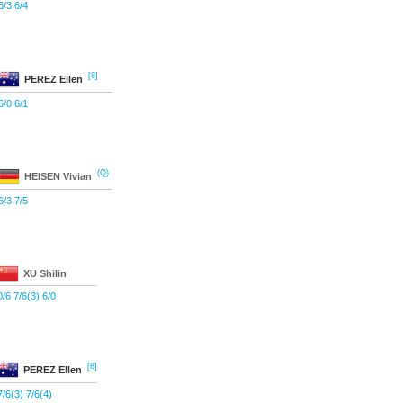
6/3 6/4
[8]
PEREZ
Ellen
6/0 6/1
(Q)
HEISEN
Vivian
6/3 7/5
XU
Shilin
0/6 7/6(3) 6/0
[8]
PEREZ
Ellen
7/6(3) 7/6(4)