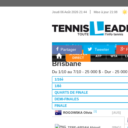
|
Jeudi 06 Août 2026 21:44
Mise à jour 21:08
Matériel
Entraînemen
Partager
Tweeter
P
SCORES EN
ATP
WTA
L
DIRECT
Brisbane
Du 1/10 au 7/10 - 25 000 $ - Dur - 25 000
1/16è
1/8è
QUARTS DE FINALE
DEMI-FINALES
FINALE
[1]
ROGOWSKA
Olivia
[AUS]
TERE-APISAH
Abigail
[PNG]