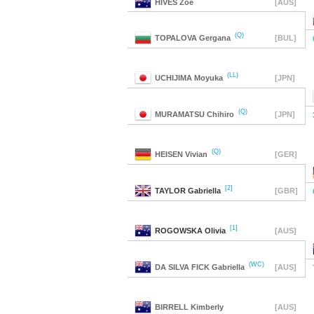
HIVES
Zoe
[AUS]
(Q)
TOPALOVA
Gergana
[BUL]
(LL)
UCHIJIMA
Moyuka
[JPN]
(Q)
MURAMATSU
Chihiro
[JPN]
(Q)
HEISEN
Vivian
[GER]
[2]
TAYLOR
Gabriella
[GBR]
[1]
ROGOWSKA
Olivia
[AUS]
(WC)
DA SILVA FICK
Gabriella
[AUS]
BIRRELL
Kimberly
[AUS]