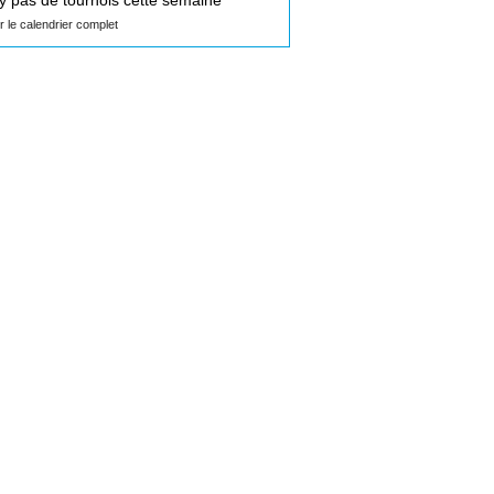
n'y pas de tournois cette semaine
ir le calendrier complet