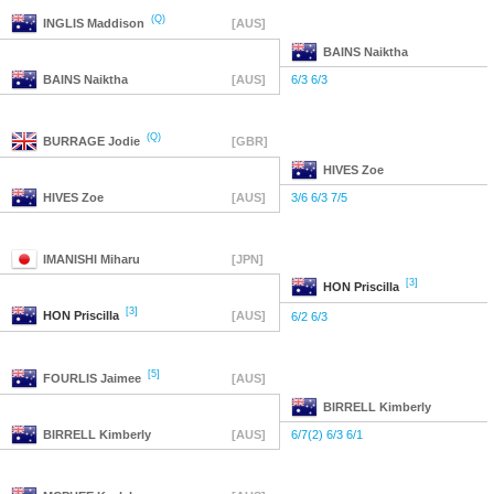
(Q)
INGLIS
Maddison
[AUS]
BAINS
Naiktha
BAINS
Naiktha
[AUS]
6/3 6/3
(Q)
BURRAGE
Jodie
[GBR]
HIVES
Zoe
HIVES
Zoe
[AUS]
3/6 6/3 7/5
IMANISHI
Miharu
[JPN]
[3]
HON
Priscilla
[3]
HON
Priscilla
[AUS]
6/2 6/3
[5]
FOURLIS
Jaimee
[AUS]
BIRRELL
Kimberly
BIRRELL
Kimberly
[AUS]
6/7(2) 6/3 6/1