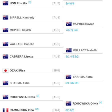
[3]
HON
Priscilla
[AUS]
6/4 6/4
BIRRELL
Kimberly
[AUS]
MCPHEE
Kaylah
MCPHEE
Kaylah
[AUS]
7/6(2) 6/4
WALLACE
Isabelle
[AUS]
WALLACE
Isabelle
CABRERA
Lizette
[AUS]
6/1 4/6 6/2
OZAKI
Risa
[JPN]
SHARMA
Astra
SHARMA
Astra
[AUS]
6/4 3/6 6/0
[4]
ROGOWSKA
Olivia
[AUS]
[4]
ROGOWSKA
Olivia
(Q)
RAMIALISON
Irina
[FRA]
6/3 6/2