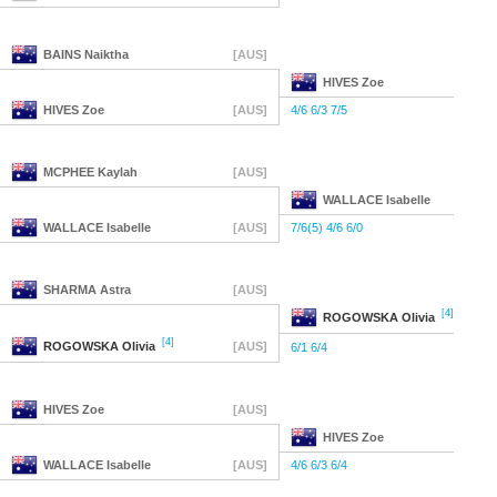
BAINS
Naiktha
[AUS]
HIVES
Zoe
HIVES
Zoe
[AUS]
4/6 6/3 7/5
MCPHEE
Kaylah
[AUS]
WALLACE
Isabelle
WALLACE
Isabelle
[AUS]
7/6(5) 4/6 6/0
SHARMA
Astra
[AUS]
[4]
ROGOWSKA
Olivia
[4]
ROGOWSKA
Olivia
[AUS]
6/1 6/4
HIVES
Zoe
[AUS]
HIVES
Zoe
WALLACE
Isabelle
[AUS]
4/6 6/3 6/4