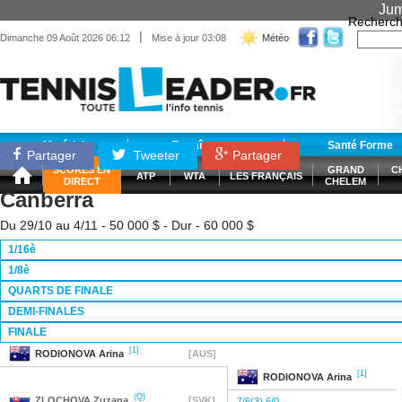
Jum
Recherch
|
Dimanche 09 Août 2026 06:12
Mise à jour 03:08
Météo
Matériel
Entraînement
Santé Forme
Partager
Tweeter
Partager
SCORES EN
GRAND
C
ATP
WTA
LES FRANÇAIS
DIRECT
CHELEM
Canberra
Du 29/10 au 4/11 - 50 000 $ - Dur - 60 000 $
1/16è
1/8è
QUARTS DE FINALE
DEMI-FINALES
FINALE
[1]
RODIONOVA
Arina
[AUS]
[1]
RODIONOVA
Arina
(Q)
ZLOCHOVA
Zuzana
[SVK]
7/6(3) 6/0