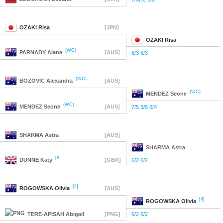
OZAKI
Risa
[JPN]
OZAKI
Risa
(WC)
PARNABY
Alana
[AUS]
6/3 6/3
(WC)
BOZOVIC
Alexandra
[AUS]
(WC)
MENDEZ
Seone
(WC)
MENDEZ
Seone
[AUS]
7/5 3/6 6/4
SHARMA
Astra
[AUS]
SHARMA
Astra
[8]
DUNNE
Katy
[GBR]
6/2 6/2
[4]
ROGOWSKA
Olivia
[AUS]
[4]
ROGOWSKA
Olivia
TERE-APISAH
Abigail
[PNG]
6/2 6/2