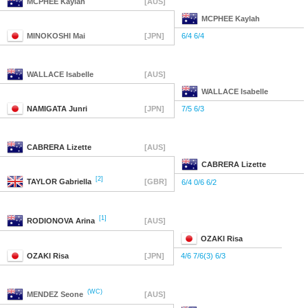
MCPHEE
Kaylah
[AUS]
MCPHEE
Kaylah
MINOKOSHI
Mai
[JPN]
6/4 6/4
WALLACE
Isabelle
[AUS]
WALLACE
Isabelle
NAMIGATA
Junri
[JPN]
7/5 6/3
CABRERA
Lizette
[AUS]
CABRERA
Lizette
[2]
TAYLOR
Gabriella
[GBR]
6/4 0/6 6/2
[1]
RODIONOVA
Arina
[AUS]
OZAKI
Risa
OZAKI
Risa
[JPN]
4/6 7/6(3) 6/3
(WC)
MENDEZ
Seone
[AUS]