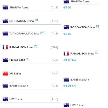
SHARMA
Astra
SHARMA
Astra
[AUS]
6/2 6/3
[4]
ROGOWSKA
Olivia
[AUS]
[4]
ROGOWSKA
Olivia
(WC)
TJANDRAMULIA
Olivia
[AUS]
6/4 6/2
(Q)
RAMIALISON
Irina
[FRA]
(Q)
RAMIALISON
Irina
[6]
PEREZ
Ellen
[AUS]
6/4 4/6 6/4
XU
Shilin
[CHN]
BAINS
Naiktha
BAINS
Naiktha
[AUS]
6/3 2/6 6/4
HIVES
Zoe
[AUS]
HIVES
Zoe