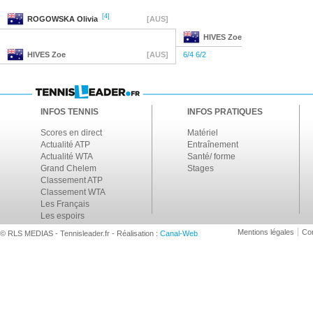
[4]
ROGOWSKA
Olivia
[AUS]
HIVES
Zoe
HIVES
Zoe
[AUS]
6/4 6/2
INFOS TENNIS
INFOS PRATIQUES
Scores en direct
Matériel
Actualité ATP
Entraînement
Actualité WTA
Santé/ forme
Grand Chelem
Stages
Classement ATP
Classement WTA
Les Français
Les espoirs
Mentions légales
Con
© RLS MEDIAS - Tennisleader.fr - Réalisation :
Canal-Web