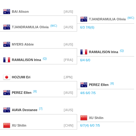
BAI
Alison
[AUS]
(WC)
TJANDRAMULIA
Olivia
(WC)
TJANDRAMULIA
Olivia
[AUS]
6/3 7/6(6)
MYERS
Abbie
[AUS]
(Q)
RAMIALISON
Irina
(Q)
RAMIALISON
Irina
[FRA]
6/4 6/0
HOZUMI
Eri
[JPN]
[6]
PEREZ
Ellen
[6]
PEREZ
Ellen
[AUS]
4/6 6/0 7/5
[7]
AIAVA
Destanee
[AUS]
XU
Shilin
XU
Shilin
[CHN]
6/7(4) 6/0 7/5