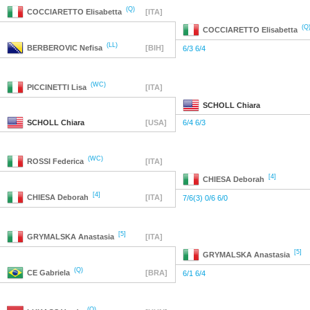
(Q)
COCCIARETTO
Elisabetta
[ITA]
(Q
COCCIARETTO
Elisabetta
(LL)
BERBEROVIC
Nefisa
[BIH]
6/3 6/4
(WC)
PICCINETTI
Lisa
[ITA]
SCHOLL
Chiara
SCHOLL
Chiara
[USA]
6/4 6/3
(WC)
ROSSI
Federica
[ITA]
[4]
CHIESA
Deborah
[4]
CHIESA
Deborah
[ITA]
7/6(3) 0/6 6/0
[5]
GRYMALSKA
Anastasia
[ITA]
[5]
GRYMALSKA
Anastasia
(Q)
CE
Gabriela
[BRA]
6/1 6/4
(Q)