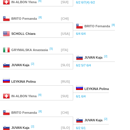
[6]
IN-ALBON
Ylena
[SUI]
6/2 6/7(4) 6/2
[8]
BRITO
Fernanda
[CHI]
[8]
BRITO
Fernanda
SCHOLL
Chiara
[USA]
6/4 6/4
[5]
GRYMALSKA
Anastasia
[ITA]
[2]
JUVAN
Kaja
[2]
JUVAN
Kaja
[SLO]
6/2 5/7 6/4
LEYKINA
Polina
[RUS]
LEYKINA
Polina
[6]
IN-ALBON
Ylena
[SUI]
6/1 6/4
[8]
BRITO
Fernanda
[CHI]
[2]
JUVAN
Kaja
[2]
JUVAN
Kaja
[SLO]
6/2 6/1