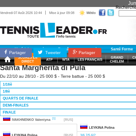
Jum
Recherche
|
Vendredi 07 Août 2026 10:44
Mise à jour 09:08
Météo
Matériel
Entraînement
Santé Forme
Partager
Tweeter
Partager
SCORES EN
GRAND
C
ATP
WTA
LES FRANÇAIS
DIRECT
CHELEM
Santa Margherita di Pula
Du 22/10 au 28/10 - 25 000 $ - Terre battue - 25 000 $
1/16è
1/8è
QUARTS DE FINALE
DEMI-FINALES
FINALE
[1]
IVAKHNENKO
Valentyna
[RUS]
LEYKINA
Polina
LEYKINA
Polina
[RUS]
3/6 7/5 6/2