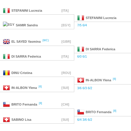
STEFANINI
Lucrezia
[ITA]
STEFANINI
Lucrezia
SAMIR
Sandra
[EGY]
7/5 6/4
(WC)
EL SAYED
Yasmina
[GBR]
DI SARRA
Federica
DI SARRA
Federica
[ITA]
6/0 6/1
DINU
Cristina
[ROU]
[6]
IN-ALBON
Ylena
[6]
IN-ALBON
Ylena
[SUI]
3/6 6/3 6/2
[8]
BRITO
Fernanda
[CHI]
[8]
BRITO
Fernanda
SABINO
Lisa
[SUI]
6/4 3/6 6/2