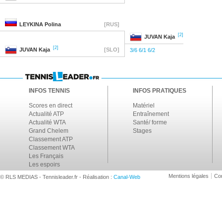
LEYKINA
Polina
[RUS]
[2]
JUVAN
Kaja
[2]
JUVAN
Kaja
[SLO]
3/6 6/1 6/2
INFOS TENNIS
INFOS PRATIQUES
Scores en direct
Matériel
Actualité ATP
Entraînement
Actualité WTA
Santé/ forme
Grand Chelem
Stages
Classement ATP
Classement WTA
Les Français
Les espoirs
Mentions légales
Con
© RLS MEDIAS - Tennisleader.fr - Réalisation :
Canal-Web