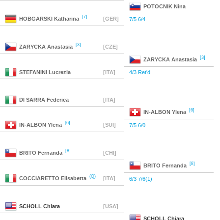
POTOCNIK
Nina
[7]
HOBGARSKI
Katharina
[GER]
7/5 6/4
[3]
ZARYCKA
Anastasia
[CZE]
[3]
ZARYCKA
Anastasia
STEFANINI
Lucrezia
[ITA]
4/3 Ret'd
DI SARRA
Federica
[ITA]
[6]
IN-ALBON
Ylena
[6]
IN-ALBON
Ylena
[SUI]
7/5 6/0
[8]
BRITO
Fernanda
[CHI]
[8]
BRITO
Fernanda
(Q)
COCCIARETTO
Elisabetta
[ITA]
6/3 7/6(1)
SCHOLL
Chiara
[USA]
SCHOLL
Chiara