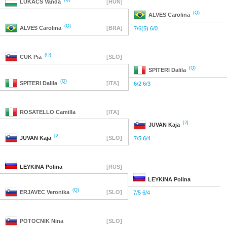
LUKACS
Vanda
[HUN]
(Q)
ALVES
Carolina
(Q)
ALVES
Carolina
[BRA]
7/6(5) 6/0
(Q)
CUK
Pia
[SLO]
(Q)
SPITERI
Dalila
(Q)
SPITERI
Dalila
[ITA]
6/2 6/3
ROSATELLO
Camilla
[ITA]
[2]
JUVAN
Kaja
[2]
JUVAN
Kaja
[SLO]
7/5 6/4
LEYKINA
Polina
[RUS]
LEYKINA
Polina
(Q)
ERJAVEC
Veronika
[SLO]
7/5 6/4
POTOCNIK
Nina
[SLO]