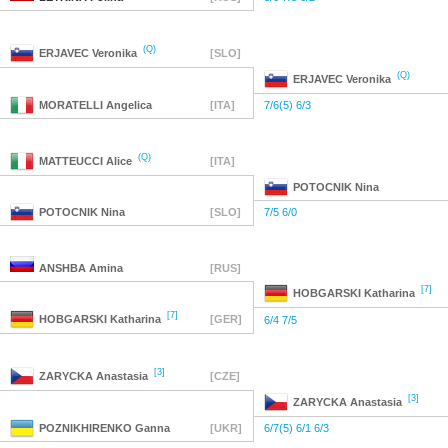
(Q)
ERJAVEC
Veronika
[SLO]
(Q)
ERJAVEC
Veronika
MORATELLI
Angelica
[ITA]
7/6(5) 6/3
(Q)
MATTEUCCI
Alice
[ITA]
POTOCNIK
Nina
POTOCNIK
Nina
[SLO]
7/5 6/0
ANSHBA
Amina
[RUS]
[7]
HOBGARSKI
Katharina
[7]
HOBGARSKI
Katharina
[GER]
6/4 7/5
[3]
ZARYCKA
Anastasia
[CZE]
[3]
ZARYCKA
Anastasia
POZNIKHIRENKO
Ganna
[UKR]
6/7(5) 6/1 6/3