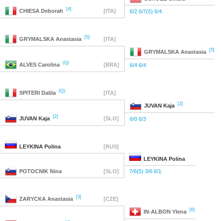
[4]
CHIESA
Deborah
[ITA]
6/2 6/7(5) 6/4
[5]
GRYMALSKA
Anastasia
[ITA]
[5]
GRYMALSKA
Anastasia
(Q)
ALVES
Carolina
[BRA]
6/4 6/4
(Q)
SPITERI
Dalila
[ITA]
[2]
JUVAN
Kaja
[2]
JUVAN
Kaja
[SLO]
6/0 6/3
LEYKINA
Polina
[RUS]
LEYKINA
Polina
POTOCNIK
Nina
[SLO]
7/6(5) 3/6 6/1
[3]
ZARYCKA
Anastasia
[CZE]
[6]
IN-ALBON
Ylena