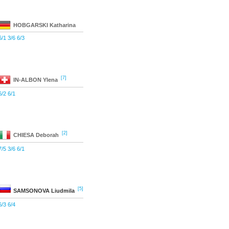
HOBGARSKI
Katharina
6/1 3/6 6/3
[7]
IN-ALBON
Ylena
6/2 6/1
[2]
CHIESA
Deborah
7/5 3/6 6/1
[5]
SAMSONOVA
Liudmila
6/3 6/4