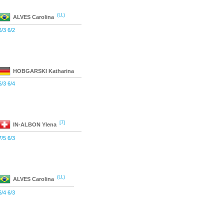
(LL)
ALVES
Carolina
6/3 6/2
HOBGARSKI
Katharina
6/3 6/4
[7]
IN-ALBON
Ylena
7/5 6/3
(LL)
ALVES
Carolina
6/4 6/3