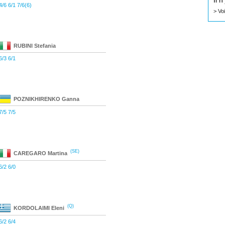
Il 
4/6 6/1 7/6(6)
> Vo
RUBINI
Stefania
6/3 6/1
POZNIKHIRENKO
Ganna
7/5 7/5
(SE)
CAREGARO
Martina
6/2 6/0
(Q)
KORDOLAIMI
Eleni
6/2 6/4