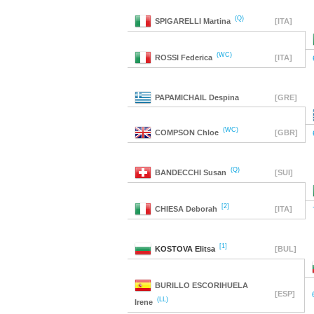
(Q)
SPIGARELLI
Martina
[ITA]
(WC)
ROSSI
Federica
[ITA]
PAPAMICHAIL
Despina
[GRE]
(WC)
COMPSON
Chloe
[GBR]
(Q)
BANDECCHI
Susan
[SUI]
[2]
CHIESA
Deborah
[ITA]
[1]
KOSTOVA
Elitsa
[BUL]
BURILLO ESCORIHUELA
[ESP]
(LL)
Irene