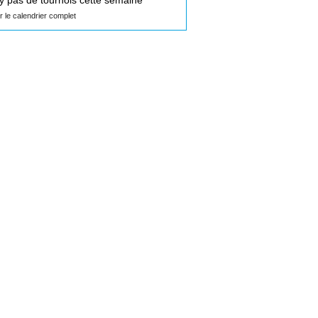
n'y pas de tournois cette semaine
ir le calendrier complet