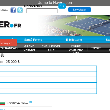
Jump to Navigation
Rechercher
Newsletter
Météo
t
Santé Forme
E-billetterie
St
artager
GRAND
CHALLENGER
COUPE
ES FRANÇAIS
ESPOIR
CHELEM
S ITF
DAVIS FED
la
CUP
S
ue - 25 000 $
[1]
KOSTOVA
Elitsa
7/5 6/1