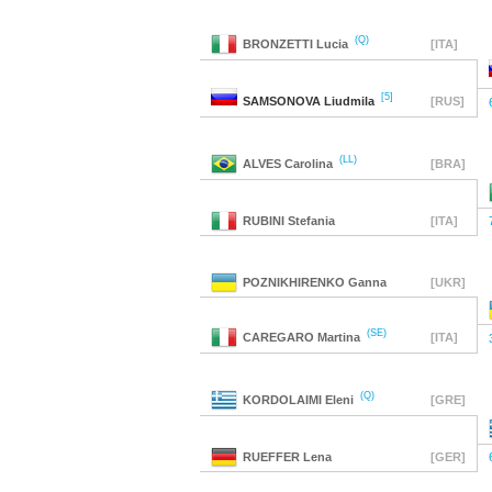
(Q)
BRONZETTI
Lucia
[ITA]
[5]
SAMSONOVA
Liudmila
[RUS]
(LL)
ALVES
Carolina
[BRA]
RUBINI
Stefania
[ITA]
POZNIKHIRENKO
Ganna
[UKR]
(SE)
CAREGARO
Martina
[ITA]
(Q)
KORDOLAIMI
Eleni
[GRE]
RUEFFER
Lena
[GER]