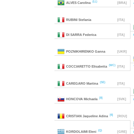
(LL)
ALVES
Carolina
[BRA]
RUBINI
Stefania
[ITA]
DI SARRA
Federica
[ITA]
POZNIKHIRENKO
Ganna
[UKR]
(WC)
COCCIARETTO
Elisabetta
[ITA]
(SE)
CAREGARO
Martina
[ITA]
[8]
HONCOVA
Michaela
[SVK]
[6]
CRISTIAN
Jaqueline Adina
[ROU]
(Q)
KORDOLAIMI
Eleni
[GRE]