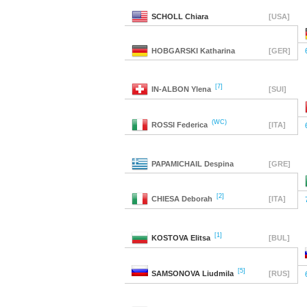
SCHOLL
Chiara
[USA]
HOBGARSKI
Katharina
[GER]
[7]
IN-ALBON
Ylena
[SUI]
(WC)
ROSSI
Federica
[ITA]
PAPAMICHAIL
Despina
[GRE]
[2]
CHIESA
Deborah
[ITA]
[1]
KOSTOVA
Elitsa
[BUL]
[5]
SAMSONOVA
Liudmila
[RUS]