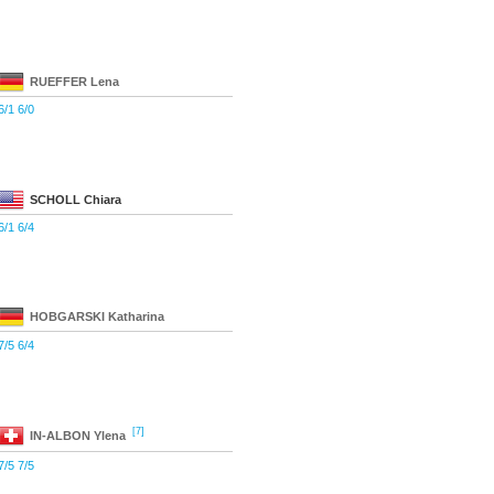
RUEFFER
Lena
6/1 6/0
SCHOLL
Chiara
6/1 6/4
HOBGARSKI
Katharina
7/5 6/4
[7]
IN-ALBON
Ylena
7/5 7/5