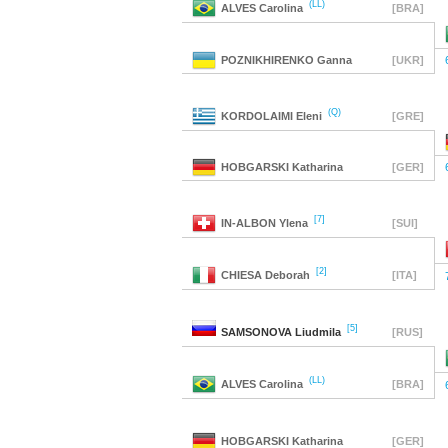
(LL)
ALVES
Carolina
[BRA]
POZNIKHIRENKO
Ganna
[UKR]
(Q)
KORDOLAIMI
Eleni
[GRE]
HOBGARSKI
Katharina
[GER]
[7]
IN-ALBON
Ylena
[SUI]
[2]
CHIESA
Deborah
[ITA]
[5]
SAMSONOVA
Liudmila
[RUS]
(LL)
ALVES
Carolina
[BRA]
HOBGARSKI
Katharina
[GER]