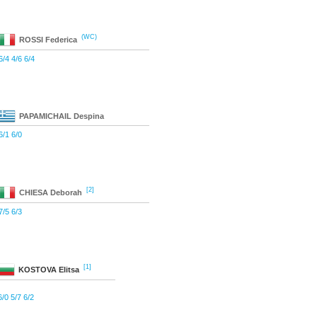
(WC)
ROSSI
Federica
6/4 4/6 6/4
PAPAMICHAIL
Despina
6/1 6/0
[2]
CHIESA
Deborah
7/5 6/3
[1]
KOSTOVA
Elitsa
6/0 5/7 6/2