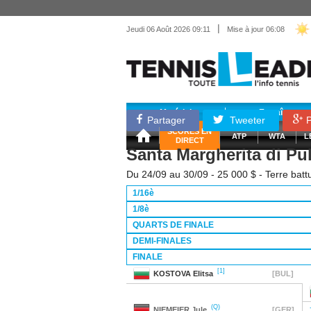
|
Jeudi 06 Août 2026 09:11
Mise à jour 06:08
Matériel
Entraînemen
Partager
Tweeter
P
SCORES EN
ATP
WTA
L
DIRECT
Santa Margherita di Pu
Du 24/09 au 30/09 - 25 000 $ - Terre batt
1/16è
1/8è
QUARTS DE FINALE
DEMI-FINALES
FINALE
[1]
KOSTOVA
Elitsa
[BUL]
(Q)
NIEMEIER
Jule
[GER]