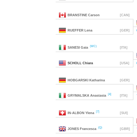
BRANSTINE
Carson
[CAN]
RUEFFER
Lena
[GER]
(WC)
SANESI
Gaia
[ITA]
SCHOLL
Chiara
[USA]
HOBGARSKI
Katharina
[GER]
[4]
GRYMALSKA
Anastasia
[ITA]
[7]
IN-ALBON
Ylena
[SUI]
(Q)
JONES
Francesca
[GBR]