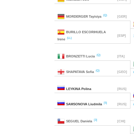
(Q)
MORDERGER
Tayisiya
[GER]
BURILLO ESCORIHUELA
[ESP]
(LL)
Irene
(Q)
BRONZETTI
Lucia
[ITA]
(Q)
SHAPATAVA
Sofia
[GEO]
LEYKINA
Polina
[RUS]
[5]
SAMSONOVA
Liudmila
[RUS]
[3]
SEGUEL
Daniela
[CHI]