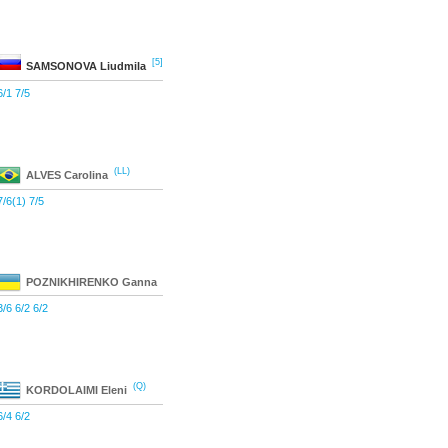
[5]
SAMSONOVA
Liudmila
6/1 7/5
(LL)
ALVES
Carolina
7/6(1) 7/5
POZNIKHIRENKO
Ganna
3/6 6/2 6/2
(Q)
KORDOLAIMI
Eleni
6/4 6/2