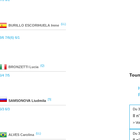
(LL)
BURILLO ESCORIHUELA
Irene
3/6 7/6(6) 6/1
(Q)
BRONZETTI
Lucia
Tour
6/4 7/5
[5]
SAMSONOVA
Liudmila
6/3 6/3
Du 3
Il 
> Vo
Du 3
(LL)
ALVES
Carolina