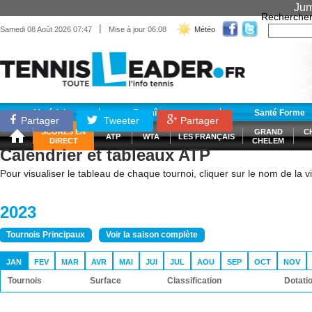
Jum
Recherche
|
Samedi 08 Août 2026 07:47
Mise à jour 06:08
Météo
Matériel
Entraînement
Santé Forme
Partager
Tweeter
Partager
SCORES EN
GRAND
C
ATP
WTA
LES FRANÇAIS
DIRECT
CHELEM
Calendrier et tableaux ATP
Pour visualiser le tableau de chaque tournoi, cliquer sur le nom de la vil
2023
Tournois Principaux
Voir la saison complète
JAN
FEV
MAR
AVR
MAI
JUI
JUL
AOU
SEP
OCT
NOV
Tournois
Surface
Classification
Dotati