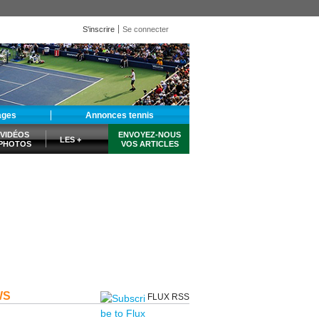
S'inscrire
Se connecter
ages
Annonces tennis
VIDÉOS
ENVOYEZ-NOUS
LES +
PHOTOS
VOS ARTICLES
WS
FLUX RSS