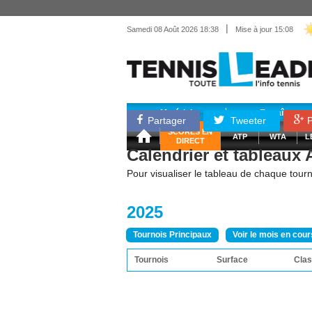
|
Samedi 08 Août 2026 18:38
Mise à jour 15:08
Matériel
Entraînemen
Partager
Tweeter
P
SCORES EN
ATP
WTA
L
DIRECT
Calendrier et tableaux
Pour visualiser le tableau de chaque tourno
2025
Tournois Principaux
Voir le mois en cour
Tournois
Surface
Clas