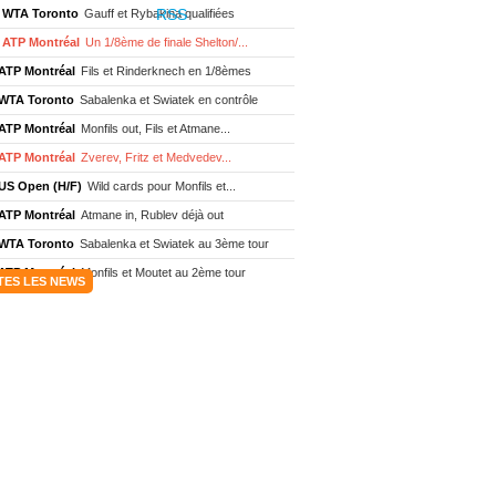
WTA Toronto
Gauff et Rybakina qualifiées
ATP Montréal
Un 1/8ème de finale Shelton/...
ATP Montréal
Fils et Rinderknech en 1/8èmes
WTA Toronto
Sabalenka et Swiatek en contrôle
ATP Montréal
Monfils out, Fils et Atmane...
ATP Montréal
Zverev, Fritz et Medvedev...
US Open (H/F)
Wild cards pour Monfils et...
ATP Montréal
Atmane in, Rublev déjà out
WTA Toronto
Sabalenka et Swiatek au 3ème tour
ATP Montréal
Monfils et Moutet au 2ème tour
TES LES NEWS
WTA Toronto
Boisson encore éliminée d'...
WTA Wash.
Eala renverse Pegula en finale
ATP Wash.
Fritz domine Jodar en finale
WTA Memphis
Liutova, 16 ans et déjà titrée
ATP Wash.
Une finale Fritz/ Jodar
ATP Los Cabos
Géa remporte le titre !
WTA Wash.
Eala domine Svitolina