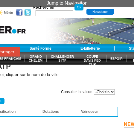
Jump to Navigation
Rechercher
Newsletter
Météo
t
Santé Forme
E-billetterie
St
artager
GRAND
CHALLENGER
COUPE
ES FRANÇAIS
ESPOIR
CHELEM
S ITF
DAVIS FED
 ATP
CUP
S
i, cliquer sur le nom de la ville.
Consulter la saison
s
sification
Dotations
Vainqueur
NE