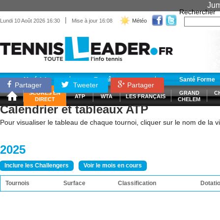
Jum
Rechercher
|
Lundi 10 Août 2026 16:30
Mise à jour 16:08
Météo
Matériel
Entraînement
Santé Forme
Partager
Tweeter
Partager
SCORES EN
GRAND
C
ATP
WTA
LES FRANÇAIS
DIRECT
CHELEM
Calendrier et tableaux ATP
Pour visualiser le tableau de chaque tournoi, cliquer sur le nom de la vil
2025
Inclure les Challengers
Voir le mois en cours
Tournois
Surface
Classification
Dotati