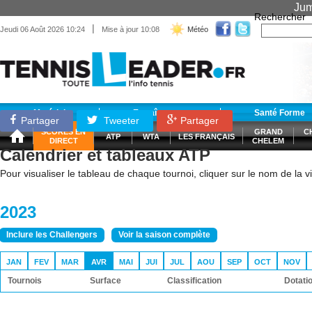
Jum
Rechercher
|
Jeudi 06 Août 2026 10:24
Mise à jour 10:08
Météo
Matériel
Entraînement
Santé Forme
Partager
Tweeter
Partager
SCORES EN
GRAND
C
ATP
WTA
LES FRANÇAIS
DIRECT
CHELEM
Calendrier et tableaux ATP
Pour visualiser le tableau de chaque tournoi, cliquer sur le nom de la vil
2023
Inclure les Challengers
Voir la saison complète
JAN
FEV
MAR
AVR
MAI
JUI
JUL
AOU
SEP
OCT
NOV
Tournois
Surface
Classification
Dotati