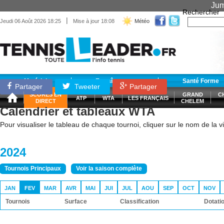
Jum
Rechercher
|
Jeudi 06 Août 2026 18:25
Mise à jour 18:08
Météo
Matériel
Entraînement
Santé Forme
Partager
Tweeter
Partager
SCORES EN
GRAND
C
ATP
WTA
LES FRANÇAIS
DIRECT
CHELEM
Calendrier et tableaux WTA
Pour visualiser le tableau de chaque tournoi, cliquer sur le nom de la vil
2024
Tournois Principaux
Voir la saison complète
JAN
FEV
MAR
AVR
MAI
JUI
JUL
AOU
SEP
OCT
NOV
Tournois
Surface
Classification
Dotati