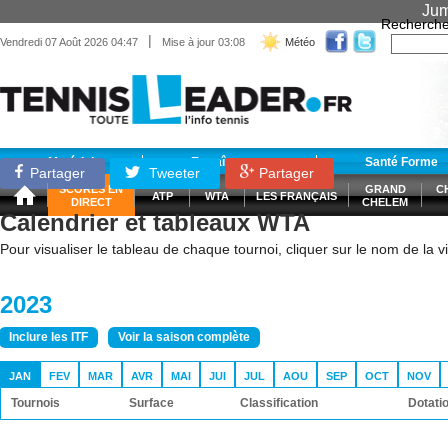
Jum
Recherche
|
Vendredi 07 Août 2026 04:47
Mise à jour 03:08
Météo
Matériel
Entraînement
Santé Forme
Partager
Tweeter
Partager
SCORES EN
GRAND
C
ATP
WTA
LES FRANÇAIS
DIRECT
CHELEM
Calendrier et tableaux WTA
Pour visualiser le tableau de chaque tournoi, cliquer sur le nom de la vil
2023
Inclure les ITF
Voir la saison complète
JAN
FEV
MAR
AVR
MAI
JUI
JUL
AOU
SEP
OCT
NOV
Tournois
Surface
Classification
Dotati