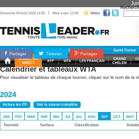
Jum
Recherch
|
Dimanche 09 Août 2026 14:55
Mise à jour 12:08
Météo
Matériel
Entraînement
Santé Forme
Partager
Tweeter
Partager
SCORES EN
GRAND
C
ATP
WTA
LES FRANÇAIS
DIRECT
CHELEM
Calendrier et tableaux WTA
Pour visualiser le tableau de chaque tournoi, cliquer sur le nom de la vil
2024
Inclure les ITF
Voir la saison complète
JAN
FEV
MAR
AVR
MAI
JUI
JUL
AOU
SEP
OCT
NOV
Tournois
Surface
Classification
Dotati