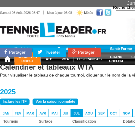
Jum
Recherche
|
Samedi 08 Août 2026 08:47
Mise à jour 06:08
Météo
Matériel
Entraînement
Santé Forme
Partager
Tweeter
Partager
SCORES EN
GRAND
C
ATP
WTA
LES FRANÇAIS
DIRECT
CHELEM
Calendrier et tableaux WTA
Pour visualiser le tableau de chaque tournoi, cliquer sur le nom de la vil
2025
Inclure les ITF
Voir la saison complète
JAN
FEV
MAR
AVR
MAI
JUI
JUL
AOU
SEP
OCT
NOV
Tournois
Surface
Classification
Dotati