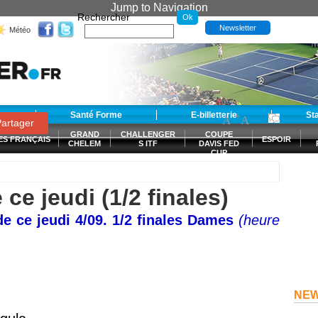
Jump to Navigation
Rechercher
Newsletter
Météo
t
Santé Forme
E-billetterie
-
+
St
A
A
0
artager
GRAND
CHALLENGER
COUPE
ES FRANÇAIS
ESPOIR
CHELEM
S ITF
DAVIS FED
CUP
S
e jeudi (1/2 finales)
 ce jeudi 4/09. 1/2 finales Dames
(heure
NE