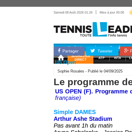
|
Samedi 08 Août 2026 01:26
Mise à jour 00:08
Matériel
Entraînemen
Partager
Tweeter
P
SCORES EN
ATP
WTA
L
DIRECT
US Open
Sophie Rosales - Publié le 04/09/2025
Le programme de c
US OPEN (F). Programme de
française)
Simple DAMES
Arthur Ashe Stadium
Pas avant 1h du matin