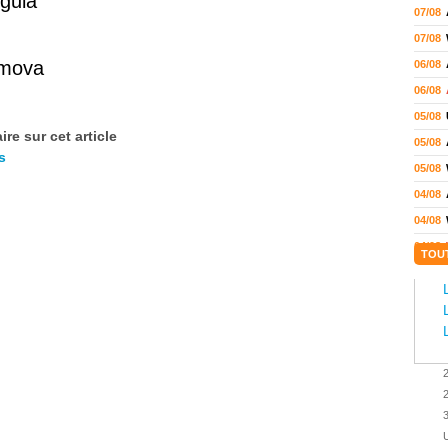
gula
07/08
07/08
imova
06/08
06/08
05/08
re sur cet article
05/08
s
05/08
04/08
04/08
04/08
TOU
04/08
03/08
02/08
02/08
01/08
2
01/08
3
01/08
U