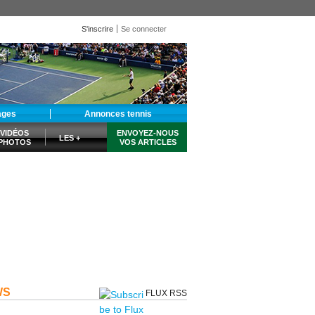
S'inscrire
Se connecter
ages
Annonces tennis
VIDÉOS
ENVOYEZ-NOUS
LES +
PHOTOS
VOS ARTICLES
WS
FLUX RSS