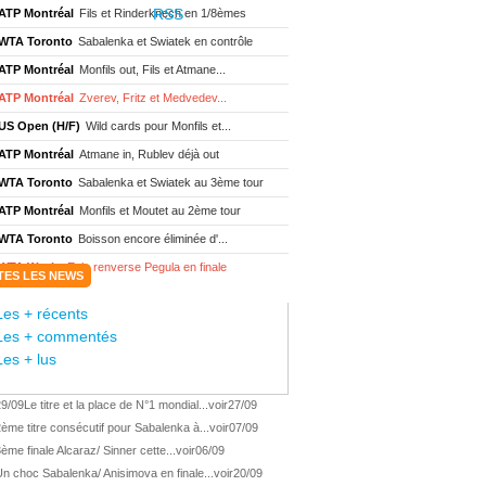
ATP Montréal
Fils et Rinderknech en 1/8èmes
WTA Toronto
Sabalenka et Swiatek en contrôle
ATP Montréal
Monfils out, Fils et Atmane...
ATP Montréal
Zverev, Fritz et Medvedev...
US Open (H/F)
Wild cards pour Monfils et...
ATP Montréal
Atmane in, Rublev déjà out
WTA Toronto
Sabalenka et Swiatek au 3ème tour
ATP Montréal
Monfils et Moutet au 2ème tour
WTA Toronto
Boisson encore éliminée d'...
WTA Wash.
Eala renverse Pegula en finale
TES LES NEWS
ATP Wash.
Fritz domine Jodar en finale
Les + récents
WTA Memphis
Liutova, 16 ans et déjà titrée
Les + commentés
ATP Wash.
Une finale Fritz/ Jodar
Les + lus
ATP Los Cabos
Géa remporte le titre !
29/09
Le titre et la place de N°1 mondial...
voir
27/09
WTA Wash.
Eala domine Svitolina
ème titre consécutif pour Sabalenka à...
voir
07/09
ATP Wash.
De Minaur éliminé en 1/4
ème finale Alcaraz/ Sinner cette...
voir
06/09
ATP Los Cabos
Géa en finale !
n choc Sabalenka/ Anisimova en finale...
voir
20/09