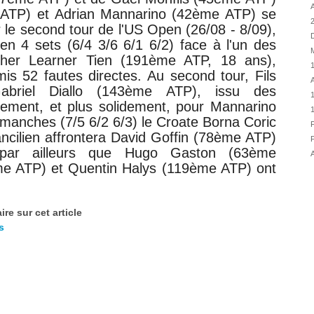
31/07
A
 ATP) et
Adrian Mannarino (42ème ATP) se
31/07
r le second tour de
l'US Open (26/08 - 8/09),
D
31/07
 en 4 sets (6/4 3/6 6/1 6/2) face à l'un des
M
ucher Learner Tien (191ème ATP, 18 ans),
30/07
1
s 52 fautes directes. Au second tour, Fils
30/07
A
Gabriel Diallo (143ème ATP), issu des
28/07
alement, et plus solidement, pour Mannarino
28/07
manches (7/5 6/2 6/3) le Croate Borna Coric
F
27/07
ncilien affrontera David Goffin (78ème ATP)
F
par ailleurs que
Hugo Gaston (63ème
27/07
A
me ATP) et Quentin Halys (119ème ATP) ont
25/07
25/07
24/07
re sur cet article
24/07
s