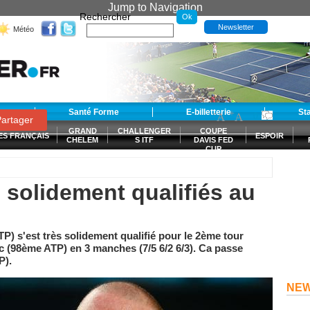
Jump to Navigation
Rechercher
Newsletter
Météo
t
Santé Forme
E-billetterie
-
+
St
A
A
0
artager
GRAND
CHALLENGER
COUPE
ES FRANÇAIS
ESPOIR
CHELEM
S ITF
DAVIS FED
CUP
S
 solidement qualifiés au
) s'est très solidement qualifié pour le 2ème tour
 (98ème ATP) en 3 manches (7/5 6/2 6/3). Ca passe
P).
NE