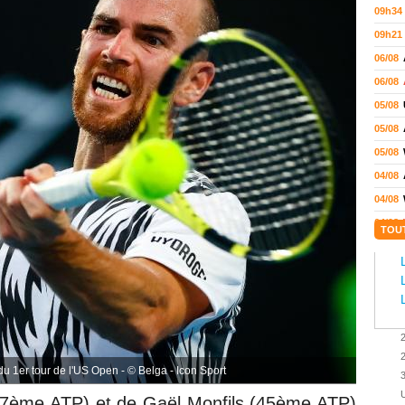
09h34
09h21
06/08
06/08
05/08
05/08
05/08
04/08
04/08
04/08
TOU
04/08
03/08
02/08
02/08
01/08
2
01/08
u 1er tour de l'US Open - © Belga - Icon Sport
3
01/08
U
17ème ATP) et de
Gaël Monfils (45ème ATP)