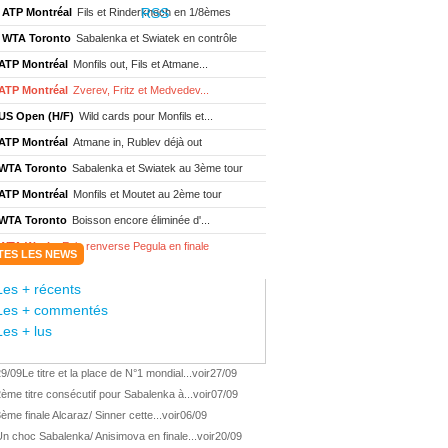
ATP Montréal
Fils et Rinderknech en 1/8èmes
WTA Toronto
Sabalenka et Swiatek en contrôle
ATP Montréal
Monfils out, Fils et Atmane...
ATP Montréal
Zverev, Fritz et Medvedev...
US Open (H/F)
Wild cards pour Monfils et...
ATP Montréal
Atmane in, Rublev déjà out
WTA Toronto
Sabalenka et Swiatek au 3ème tour
ATP Montréal
Monfils et Moutet au 2ème tour
WTA Toronto
Boisson encore éliminée d'...
WTA Wash.
Eala renverse Pegula en finale
TES LES NEWS
ATP Wash.
Fritz domine Jodar en finale
Les + récents
WTA Memphis
Liutova, 16 ans et déjà titrée
Les + commentés
ATP Wash.
Une finale Fritz/ Jodar
Les + lus
ATP Los Cabos
Géa remporte le titre !
29/09
Le titre et la place de N°1 mondial...
voir
27/09
WTA Wash.
Eala domine Svitolina
ème titre consécutif pour Sabalenka à...
voir
07/09
ATP Wash.
De Minaur éliminé en 1/4
ème finale Alcaraz/ Sinner cette...
voir
06/09
ATP Los Cabos
Géa en finale !
n choc Sabalenka/ Anisimova en finale...
voir
20/09