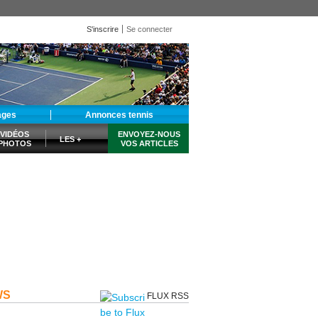
S'inscrire
Se connecter
ages
Annonces tennis
VIDÉOS
ENVOYEZ-NOUS
LES +
PHOTOS
VOS ARTICLES
WS
FLUX RSS