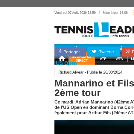
|
Vendredi 07 Août 2026 18:59
Mise à jour 18:08
Matériel
Entraînemen
Partager
Tweeter
P
SCORES EN
ATP
WTA
L
DIRECT
US Open
Richard Alvear - Publié le 28/08/2024
Mannarino et Fils
2ème tour
Ce mardi, Adrian Mannarino (42ème ATP
de l'US Open en dominant Borna Coric
également pour Arthur Fils (24ème AT