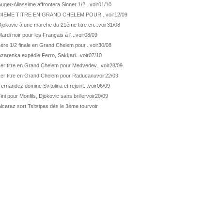
ATP Los Cabos
1ère 1/2 finale pour Géa
uger-Aliassime affrontera Sinner 1/2...
voir
01/10
24EME TITRE EN GRAND CHELEM POUR...
voir
12/09
WTA Washington
Svitolina et Pegula en 1/4
jokovic à une marche du 21ème titre en...
voir
31/08
ATP Wash.
Pas de 1/4 pour Humbert et Atmane
ardi noir pour les Français à l'...
voir
08/09
WTA Washington
Déjà fini pour Fernandez
ère 1/2 finale en Grand Chelem pour...
voir
30/08
ATP Washington
De Minaur domine Tsitsipas
zarenka expédie Ferro, Sakkari...
voir
07/10
1er titre en Grand Chelem pour Medvedev...
voir
28/09
WTA Washington
Fernandez débute bien
1er titre en Grand Chelem pour Raducanu
voir
22/09
ATP Washington
Fritz et Musetti en 1/8èmes
ernandez domine Svitolina et rejoint...
voir
06/09
WTA Prague
Tagger, premier sacre à 18 ans
ini pour Monfils, Djokovic sans briller
voir
20/09
ATP Estoril
Van Assche remporte son 1er...
lcaraz sort Tsitsipas dès le 3ème tour
voir
ATP Kitzbühel
Halys débloque son compteur !
ATP Estoril
Van Assche s'offre Rublev
ATP Kitzbühel
Halys rallie les 1/2 finales
ATP Estoril
Van Assche en 1/4 de finale