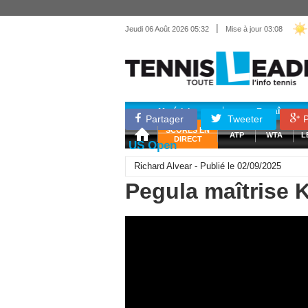
|
Jeudi 06 Août 2026 05:32
Mise à jour 03:08
Matériel
Entraînemen
Partager
Tweeter
P
SCORES EN
ATP
WTA
L
DIRECT
US Open
Richard Alvear - Publié le 02/09/2025
Pegula maîtrise 