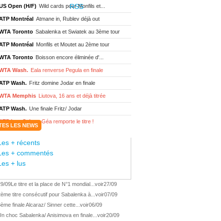
US Open (H/F)
Wild cards pour Monfils et...
ATP Montréal
Atmane in, Rublev déjà out
WTA Toronto
Sabalenka et Swiatek au 3ème tour
ATP Montréal
Monfils et Moutet au 2ème tour
WTA Toronto
Boisson encore éliminée d'...
WTA Wash.
Eala renverse Pegula en finale
ATP Wash.
Fritz domine Jodar en finale
WTA Memphis
Liutova, 16 ans et déjà titrée
ATP Wash.
Une finale Fritz/ Jodar
ATP Los Cabos
Géa remporte le titre !
TES LES NEWS
WTA Wash.
Eala domine Svitolina
Les + récents
ATP Wash.
De Minaur éliminé en 1/4
Les + commentés
ATP Los Cabos
Géa en finale !
Les + lus
ATP Los Cabos
1ère 1/2 finale pour Géa
29/09
Le titre et la place de N°1 mondial...
voir
27/09
WTA Washington
Svitolina et Pegula en 1/4
ème titre consécutif pour Sabalenka à...
voir
07/09
ATP Wash.
Pas de 1/4 pour Humbert et Atmane
ème finale Alcaraz/ Sinner cette...
voir
06/09
WTA Washington
Déjà fini pour Fernandez
n choc Sabalenka/ Anisimova en finale...
voir
20/09