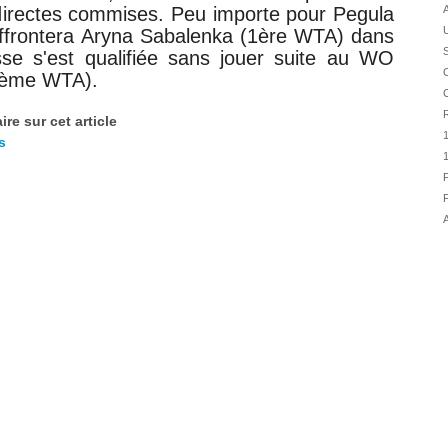
30/07
 directes commises. Peu importe pour Pegula
A
affrontera
Aryna Sabalenka (1ère WTA) dans
28/07
S
usse s'est qualifiée sans jouer suite au WO
28/07
O
0ème WTA).
27/07
C
27/07
R
re sur cet article
25/07
s
25/07
F
24/07
F
24/07
A
23/07
23/07
22/07
22/07