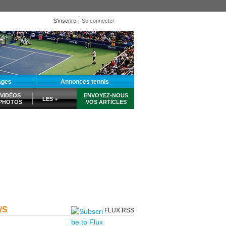
S'inscrire
Se connecter
ages
Annonces tennis
VIDÉOS
ENVOYEZ-NOUS
LES +
PHOTOS
VOS ARTICLES
WS
FLUX RSS