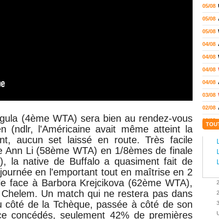
05/08
05/08
05/08
04/08
04/08
04/08
04/08
03/08
02/08
egula (4ème WTA) sera bien au rendez-vous
02/08
TOU
n (ndlr, l'Américaine avait même atteint la
01/08
t, aucun set laissé en route. Très facile
01/08
e Ann Li (58ème WTA) en 1/8èmes de finale
01/08
), la native de Buffalo a quasiment fait de
ournée en l'emportant tout en maîtrise en 2
31/07
ale face à
Barbora Krejcikova (62ème WTA),
31/07
 Chelem. Un match qui ne restera pas dans
2
31/07
 côté de la Tchèque, passée à côté de son
3
30/07
ice concédés, seulement 42% de premières
U