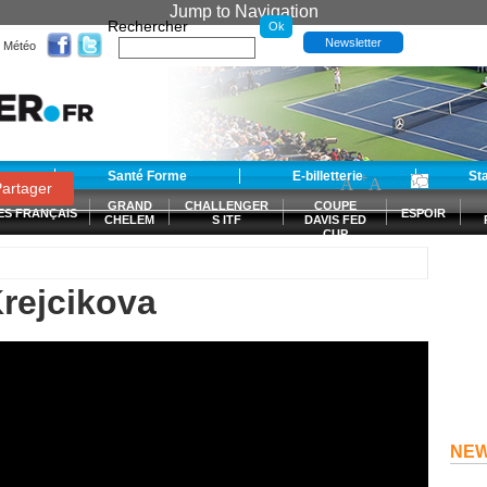
Jump to Navigation
Rechercher
Newsletter
Météo
t
Santé Forme
E-billetterie
-
+
St
A
A
0
artager
GRAND
CHALLENGER
COUPE
ES FRANÇAIS
ESPOIR
CHELEM
S ITF
DAVIS FED
CUP
S
Krejcikova
NE