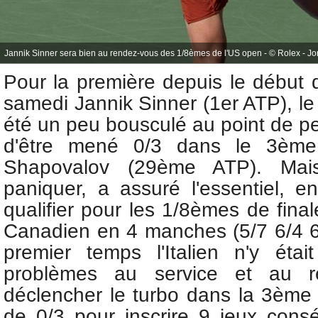
Jannik Sinner sera bien au rendez-vous des 1/8èmes de l'US open - © Rolex - Jo
Pour la première depuis le début 
samedi
Jannik Sinner (1er ATP), le 
été un peu bousculé au point de per
d'être mené 0/3 dans le 3èm
Shapovalov (29ème ATP). Mais 
paniquer, a assuré l'essentiel, e
qualifier pour les 1/8èmes de fina
Canadien en 4 manches (5/7 6/4 6
premier temps l'Italien n'y éta
problèmes au service et au r
déclencher le turbo dans la 3ème 
de 0/3 pour inscrire 9 jeux cons