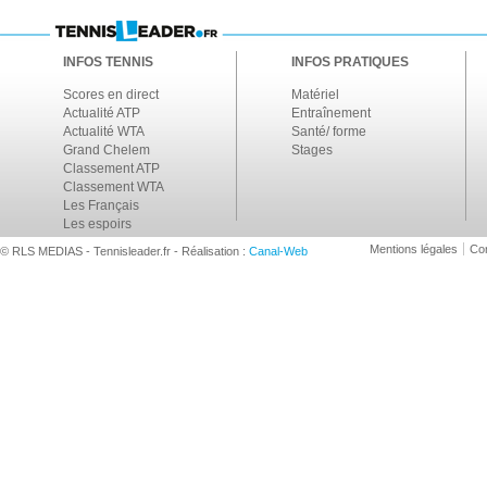
INFOS TENNIS
INFOS PRATIQUES
Scores en direct
Matériel
Actualité ATP
Entraînement
Actualité WTA
Santé/ forme
Grand Chelem
Stages
Classement ATP
Classement WTA
Les Français
Les espoirs
Mentions légales
Con
© RLS MEDIAS - Tennisleader.fr - Réalisation :
Canal-Web