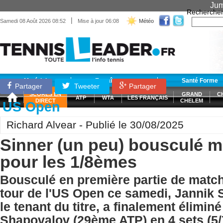
Jum
Recherche
|
Samedi 08 Août 2026 08:52
Mise à jour 06:08
Météo
Matériel
Entraînement
Santé Forme
Partager
Tweeter
Partager
SCORES EN
GRAND
C
ATP
WTA
LES FRANÇAIS
DIRECT
CHELEM
US Open
Richard Alvear - Publié le 30/08/2025
Sinner (un peu) bousculé ma
pour les 1/8èmes
Bousculé en première partie de matc
tour de l'US Open ce samedi, Jannik S
le tenant du titre, a finalement élimin
Shapovalov (29ème ATP) en 4 sets (5/7