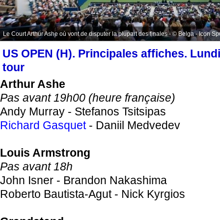
Le Court Arthur Ashe où vont de disputer la plupart des finales - © Belga - Icon Sp
US OPEN (H). Principales affiches. Lundi
tour
Arthur Ashe
Pas avant 19h00 (heure française)
Andy Murray - Stefanos Tsitsipas
Richard Gasquet
- Daniil Medvedev
Louis Armstrong
Pas avant 18h
John Isner
- Brandon Nakashima
Roberto Bautista-Agut - Nick Kyrgios