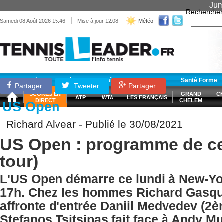
Jum
Recherche
|
Samedi 08 Août 2026 15:46
Mise à jour 12:08
Météo
Matériel
Entraînement
Santé Forme
Partager
Tweeter
Partager
SCORES EN
GRAND
C
ATP
WTA
LES FRANÇAIS
DIRECT
CHELEM
US Open
Richard Alvear - Publié le 30/08/2021
US Open : programme de ce 
tour)
L'US Open démarre ce lundi à New-Yor
17h. Chez les hommes Richard Gasqu
affronte d'entrée Daniil Medvedev (2
Stefanos Tsitsipas fait face à Andy M