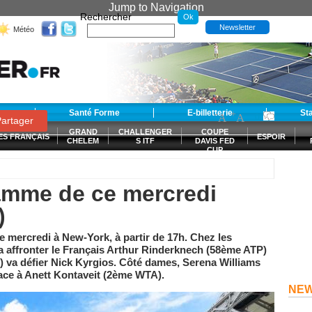
Jump to Navigation
Rechercher
Newsletter
Météo
t
Santé Forme
E-billetterie
-
+
St
A
A
0
artager
GRAND
CHALLENGER
COUPE
ES FRANÇAIS
ESPOIR
CHELEM
S ITF
DAVIS FED
CUP
S
amme de ce mercredi
)
 mercredi à New-York, à partir de 17h. Chez les
 affronter le Français Arthur Rinderknech (58ème ATP)
 va défier Nick Kyrgios. Côté dames, Serena Williams
ce à Anett Kontaveit (2ème WTA).
NE