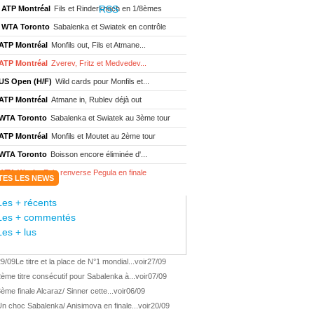
ATP Montréal
Fils et Rinderknech en 1/8èmes
WTA Toronto
Sabalenka et Swiatek en contrôle
ATP Montréal
Monfils out, Fils et Atmane...
ATP Montréal
Zverev, Fritz et Medvedev...
US Open (H/F)
Wild cards pour Monfils et...
ATP Montréal
Atmane in, Rublev déjà out
WTA Toronto
Sabalenka et Swiatek au 3ème tour
ATP Montréal
Monfils et Moutet au 2ème tour
WTA Toronto
Boisson encore éliminée d'...
WTA Wash.
Eala renverse Pegula en finale
TES LES NEWS
ATP Wash.
Fritz domine Jodar en finale
Les + récents
WTA Memphis
Liutova, 16 ans et déjà titrée
Les + commentés
ATP Wash.
Une finale Fritz/ Jodar
Les + lus
ATP Los Cabos
Géa remporte le titre !
29/09
Le titre et la place de N°1 mondial...
voir
27/09
WTA Wash.
Eala domine Svitolina
ème titre consécutif pour Sabalenka à...
voir
07/09
ATP Wash.
De Minaur éliminé en 1/4
ème finale Alcaraz/ Sinner cette...
voir
06/09
ATP Los Cabos
Géa en finale !
n choc Sabalenka/ Anisimova en finale...
voir
20/09