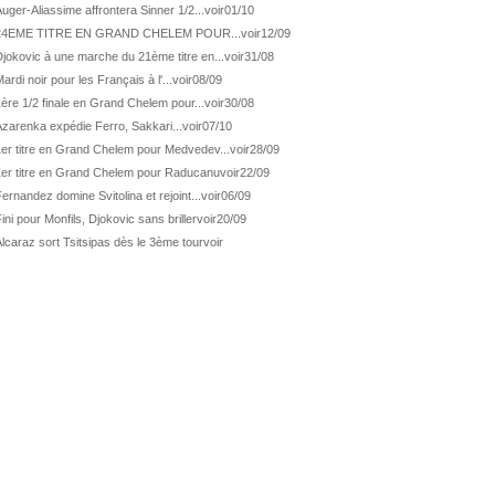
ATP Los Cabos
1ère 1/2 finale pour Géa
uger-Aliassime affrontera Sinner 1/2...
voir
01/10
24EME TITRE EN GRAND CHELEM POUR...
voir
12/09
WTA Washington
Svitolina et Pegula en 1/4
jokovic à une marche du 21ème titre en...
voir
31/08
ATP Wash.
Pas de 1/4 pour Humbert et Atmane
ardi noir pour les Français à l'...
voir
08/09
WTA Washington
Déjà fini pour Fernandez
ère 1/2 finale en Grand Chelem pour...
voir
30/08
ATP Washington
De Minaur domine Tsitsipas
zarenka expédie Ferro, Sakkari...
voir
07/10
1er titre en Grand Chelem pour Medvedev...
voir
28/09
WTA Washington
Fernandez débute bien
1er titre en Grand Chelem pour Raducanu
voir
22/09
ATP Washington
Fritz et Musetti en 1/8èmes
ernandez domine Svitolina et rejoint...
voir
06/09
WTA Prague
Tagger, premier sacre à 18 ans
ini pour Monfils, Djokovic sans briller
voir
20/09
ATP Estoril
Van Assche remporte son 1er...
lcaraz sort Tsitsipas dès le 3ème tour
voir
ATP Kitzbühel
Halys débloque son compteur !
ATP Estoril
Van Assche s'offre Rublev
ATP Kitzbühel
Halys rallie les 1/2 finales
ATP Estoril
Van Assche en 1/4 de finale