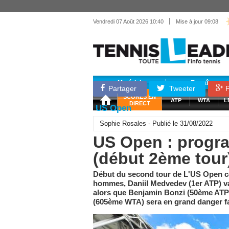
|
Vendredi 07 Août 2026 10:40
Mise à jour 09:08
Matériel
Entraînemen
Partager
Tweeter
P
SCORES EN
ATP
WTA
L
DIRECT
US Open
Sophie Rosales - Publié le 31/08/2022
US Open : progr
(début 2ème tour
Début du second tour de L'US Open ce
hommes, Daniil Medvedev (1er ATP) va
alors que Benjamin Bonzi (50ème ATP)
(605ème WTA) sera en grand danger fa