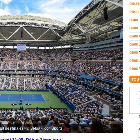
09h34
09h21
06/08
06/08
05/08
05/08
05/08
04/08
04/08
04/08
TOU
04/08
03/08
02/08
02/08
01/08
2
01/08
rt des finales - © Belga - Icon Sports
3
01/08
U
rcredi 31/08. Début 2ème tour