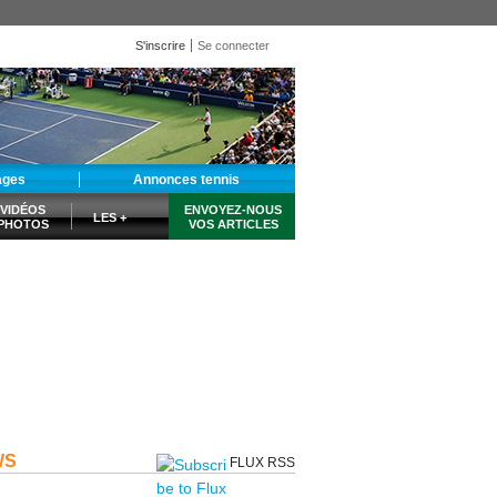
S'inscrire
Se connecter
ages
Annonces tennis
VIDÉOS
ENVOYEZ-NOUS
LES +
PHOTOS
VOS ARTICLES
WS
FLUX RSS