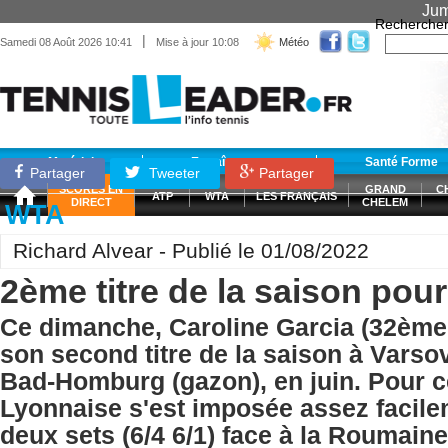
Jum
Recherche
|
Samedi 08 Août 2026 10:41
Mise à jour 10:08
Météo
Matériel
Entraînement
Santé Forme
Partager
Tweeter
Partager
SCORES EN
GRAND
C
ATP
WTA
LES FRANÇAIS
DIRECT
CHELEM
WTA
Richard Alvear - Publié le 01/08/2022
2ème titre de la saison pou
Ce dimanche, Caroline Garcia (32èm
son second titre de la saison à Varsov
Bad-Homburg (gazon), en juin. Pour c
Lyonnaise s'est imposée assez facile
deux sets (6/4 6/1) face à la Roumai