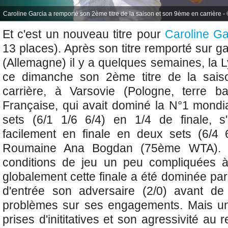
Caroline Garcia a remporté son 2ème titre de la saison et son 9ème en carrière - ©
Et c'est un nouveau titre pour
Caroline Ga
13 places). Après son titre remporté sur
(Allemagne) il y a quelques semaines, la 
ce dimanche son 2ème titre de la sai
carrière, à Varsovie
(Pologne, terre ba
Française, qui avait dominé la
N°1 mondi
sets
(6/1 1/6 6/4)
en 1/4 de finale, s
facilement en finale en deux sets (6/4 
Roumaine Ana Bogdan (75ème WTA). 
conditions de jeu un peu compliquées à
globalement cette finale a été dominée pa
d'entrée son adversaire (2/0) avant de
problèmes sur ses engagements. Mais une
prises d'inititatives et son agressivité au 