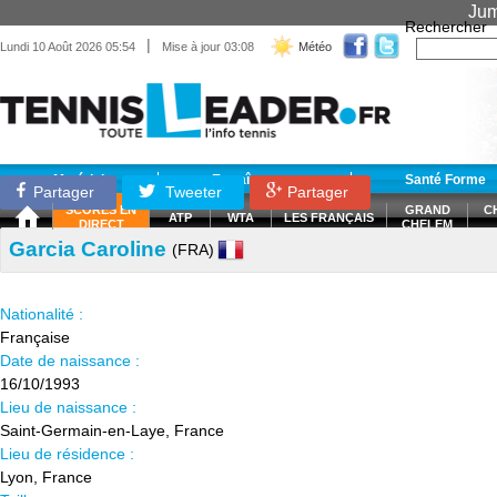
Jum
Rechercher
|
Lundi 10 Août 2026 05:54
Mise à jour 03:08
Météo
Matériel
Entraînement
Santé Forme
Partager
Tweeter
Partager
SCORES EN
GRAND
C
ATP
WTA
LES FRANÇAIS
DIRECT
CHELEM
Garcia Caroline
(FRA)
Nationalité :
Française
Date de naissance :
16/10/1993
Lieu de naissance :
Saint-Germain-en-Laye, France
Lieu de résidence :
Lyon, France