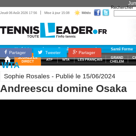
Jum
Rechercher
|
Jeudi 06 Août 2026 17:56
Mise à jour 15:08
Météo
Matériel
Entraînement
Santé Forme
Partager
Tweeter
Partager
SCORES EN
GRAND
C
ATP
WTA
LES FRANÇAIS
DIRECT
CHELEM
WTA
Sophie Rosales - Publié le 15/06/2024
Andreescu domine Osaka