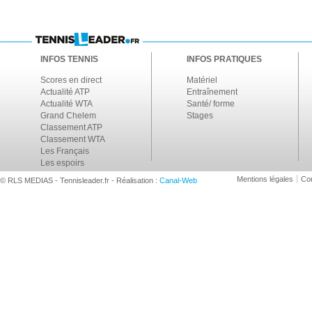
INFOS TENNIS
INFOS PRATIQUES
Scores en direct
Matériel
Actualité ATP
Entraînement
Actualité WTA
Santé/ forme
Grand Chelem
Stages
Classement ATP
Classement WTA
Les Français
Les espoirs
Mentions légales
Con
© RLS MEDIAS - Tennisleader.fr - Réalisation :
Canal-Web