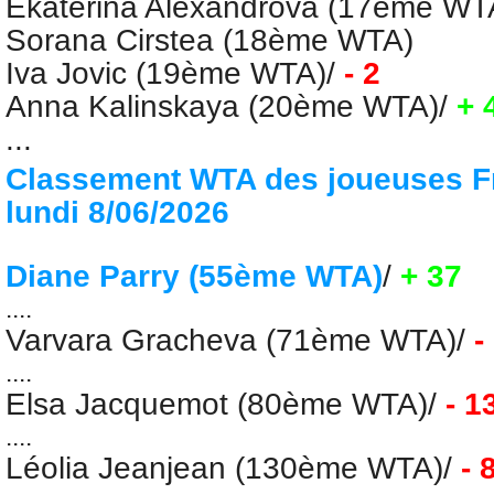
Ekaterina Alexandrova (17ème WT
Sorana Cirstea (18ème WTA)
Iva Jovic (19ème WTA)
/
- 2
Anna Kalinskaya (20ème WTA)
/
+ 
...
Classement WTA des joueuses F
lundi 8/06/2026
Diane Parry (55ème WTA)
/
+ 37
....
Varvara Gracheva (71ème WTA)
/
-
....
Elsa Jacquemot (80ème WTA)
/
- 1
....
Léolia Jeanjean (130ème WTA)
/
- 