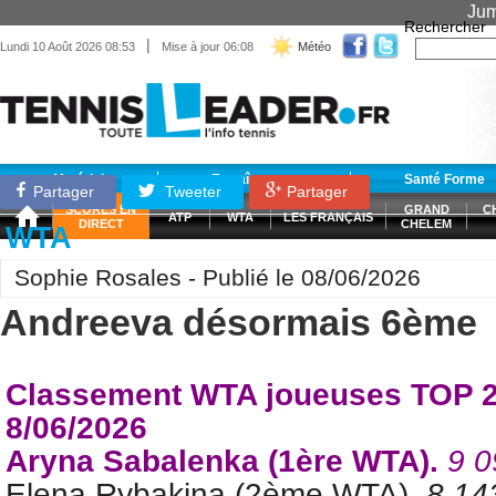
Jum
Rechercher
|
Lundi 10 Août 2026 08:53
Mise à jour 06:08
Météo
Matériel
Entraînement
Santé Forme
Partager
Tweeter
Partager
SCORES EN
GRAND
C
ATP
WTA
LES FRANÇAIS
DIRECT
CHELEM
WTA
Sophie Rosales - Publié le 08/06/2026
Andreeva désormais 6ème
Classement WTA joueuses TOP 2
8/06/2026
Aryna Sabalenka (1ère WTA).
9 0
Elena Rybakina (2ème WTA).
8 14