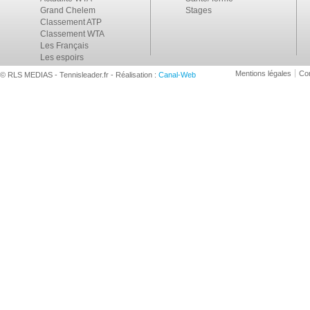
Grand Chelem
Stages
Classement ATP
Classement WTA
Les Français
Les espoirs
Mentions légales
Con
© RLS MEDIAS - Tennisleader.fr - Réalisation :
Canal-Web