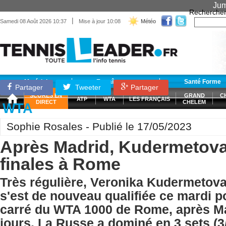
Jum
Recherche
|
Samedi 08 Août 2026 10:37
Mise à jour 10:08
Météo
Matériel
Entraînement
Santé Forme
Partager
Tweeter
Partager
SCORES EN
GRAND
C
ATP
WTA
LES FRANÇAIS
DIRECT
CHELEM
WTA
Sophie Rosales - Publié le 17/05/2023
Après Madrid, Kudermetova
finales à Rome
Très régulière, Veronika Kudermetov
s'est de nouveau qualifiée ce mardi po
carré du WTA 1000 de Rome, après Mad
jours. La Russe a dominé en 3 sets (3/