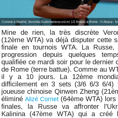
Comme à Madrid, Veronika Kudermetova est en 1/2 finales à Rome - © Abaca - Ic
Mine de rien, la très discrète
Vero
(12ème WTA) va déjà disputer cette 
finale en tournois WTA. La Russe, 
progression depuis quelques temps
qualifiée ce mardi soir pour le dernie
de Rome (terre battue). Comme au WT
il y a 10 jours. La 12ème mondia
difficilement en 3 sets (3/6 6/3 6/4) 
joueuse chinoise
Qinwen Zheng (21èm
éliminé
(64ème WTA) lors d
Alizé Cornet
finales, la Russe va affronter l'Uk
Kalinina (47ème WTA) qui a créé l