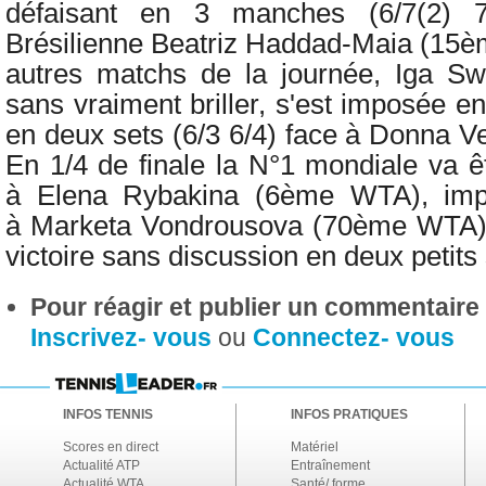
défaisant en 3 manches (6/7(2) 7
Brésilienne
Beatriz Haddad-Maia (15è
autres matchs de la journée,
Iga Sw
sans vraiment briller, s'est imposée e
en deux sets (6/3 6/4) face à Donna 
En 1/4 de finale la N°1 mondiale va ê
à
Elena Rybakina (6ème WTA), impr
à
Marketa Vondrousova (70ème WTA) l
victoire sans discussion en deux petits 
Pour réagir et publier un commentaire s
Inscrivez- vous
ou
Connectez- vous
INFOS TENNIS
INFOS PRATIQUES
Scores en direct
Matériel
Actualité ATP
Entraînement
Actualité WTA
Santé/ forme