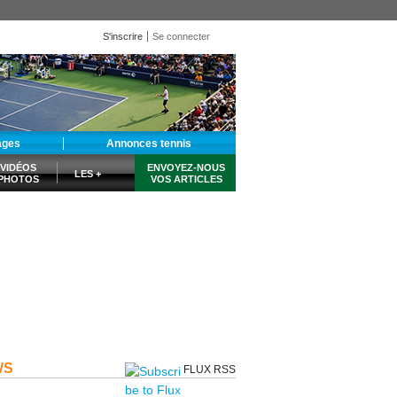
S'inscrire
Se connecter
ages
Annonces tennis
VIDÉOS
ENVOYEZ-NOUS
LES +
PHOTOS
VOS ARTICLES
WS
FLUX RSS