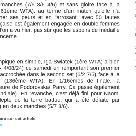
31/07
B
anches (7/5 3/6 4/6) et sans gloire face à la
F
(61ème WTA), au terme d'un match qu'elle n'a
31/07
8
iner ses peurs et en "arrosant" avec 50 fautes
31/07
ançaise est également engagée en double femmes
30/07
U
'on a vu hier, pas sûr que les espoirs de médaille
30/07
oncerne.
S
28/07
D
28/07
B
27/07
C
lympique en simple, Iga Swiatek (1ère WTA) a bien
27/07
K
- 4/08/24) ce samedi en remportant son premier
25/07
 accrochée dans le second set (6/2 7/5) face à la
u (136ème WTA). En 1/16èmes de finale, la
25/07
queure de Podorovska/ Parry. Ca passe également
24/07
diale). En revanche, c'est déjà fini pour Naomi
24/07
te de la terre battue, qui a été défaite par
 en deux manches (5/7 3/6).
re sur cet article
s