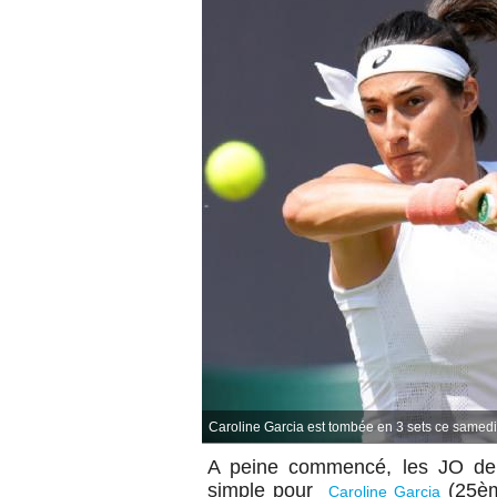
Caroline Garcia est tombée en 3 sets ce samedi 
A peine commencé, les
JO de 
simple pour
(25èm
Caroline Garcia