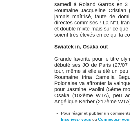
samedi à Roland Garros en 3 m
Roumaine Jacqueline Cristian 
jamais maîtrisé, faute de dom
directes commises ! La N°1 fr
et double mixte mais sur ce que l
soient très élevés en ce qui la c
Swiatek in, Osaka out
Grande favorite pour le titre o
débuté ses
JO de Paris (27/07 
tour, même si elle a été un peu
Roumaine Irina Camelia Beg
Polonaise va affronter la vain
pour Jasmine Paolini (5ème mon
Osaka (102ème WTA), peu adep
Angélique Kerber (217ème WTA)
Pour réagir et publier un commentai
Inscrivez- vous
ou
Connectez- vou