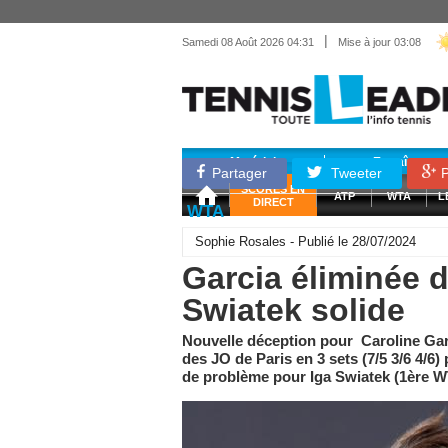
|
Samedi 08 Août 2026 04:31
Mise à jour 03:08
Matériel
Entraînemen
Partager
Tweeter
P
SCORES EN
ATP
WTA
L
DIRECT
WTA
Sophie Rosales - Publié le 28/07/2024
Garcia éliminée d
Swiatek solide
Nouvelle déception pour Caroline Gar
des JO de Paris en 3 sets (7/5 3/6 4/6
de problème pour Iga Swiatek (1ère WT