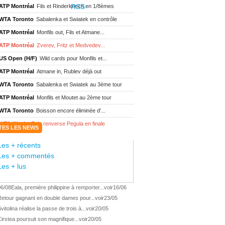
ATP Montréal
Fils et Rinderknech en 1/8èmes
WTA Toronto
Sabalenka et Swiatek en contrôle
ATP Montréal
Monfils out, Fils et Atmane...
ATP Montréal
Zverev, Fritz et Medvedev...
US Open (H/F)
Wild cards pour Monfils et...
ATP Montréal
Atmane in, Rublev déjà out
WTA Toronto
Sabalenka et Swiatek au 3ème tour
ATP Montréal
Monfils et Moutet au 2ème tour
WTA Toronto
Boisson encore éliminée d'...
WTA Wash.
Eala renverse Pegula en finale
TES LES NEWS
ATP Wash.
Fritz domine Jodar en finale
Les + récents
WTA Memphis
Liutova, 16 ans et déjà titrée
Les + commentés
ATP Wash.
Une finale Fritz/ Jodar
Les + lus
ATP Los Cabos
Géa remporte le titre !
06/08
Eala, première philippine à remporter...
voir
16/06
WTA Wash.
Eala domine Svitolina
Retour gagnant en double dames pour...
voir
23/05
ATP Wash.
De Minaur éliminé en 1/4
vitolina réalise la passe de trois à...
voir
20/05
ATP Los Cabos
Géa en finale !
irstea poursuit son magnifique...
voir
20/05