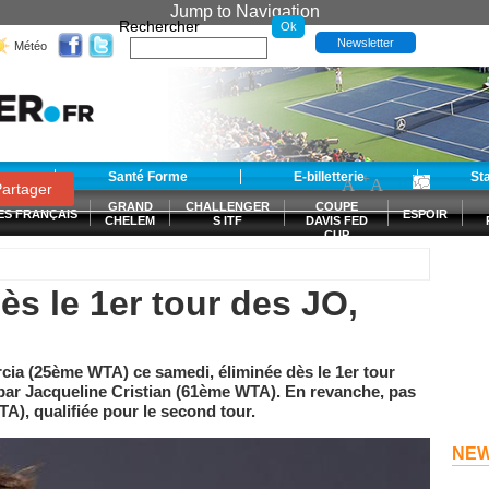
Jump to Navigation
Rechercher
Newsletter
Météo
t
Santé Forme
E-billetterie
-
+
St
A
A
0
artager
GRAND
CHALLENGER
COUPE
ES FRANÇAIS
ESPOIR
CHELEM
S ITF
DAVIS FED
CUP
S
ès le 1er tour des JO,
cia (25ème WTA) ce samedi, éliminée dès le 1er tour
) par Jacqueline Cristian (61ème WTA). En revanche, pas
A), qualifiée pour le second tour.
NE