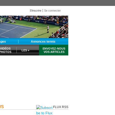
S'inscrire
Se connecter
ages
Annonces tennis
VIDÉOS
ENVOYEZ-NOUS
LES +
PHOTOS
VOS ARTICLES
WS
FLUX RSS