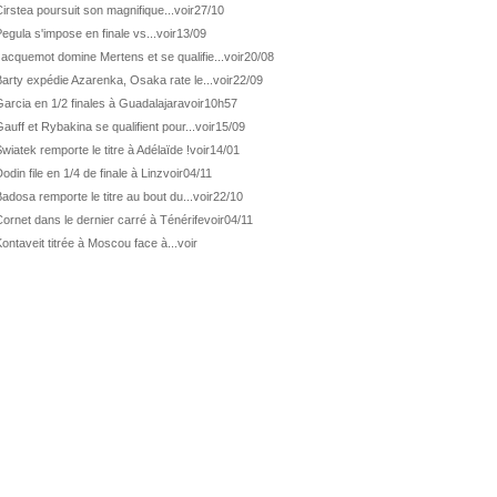
ATP Wash.
De Minaur éliminé en 1/4
irstea poursuit son magnifique...
voir
27/10
egula s'impose en finale vs...
voir
13/09
ATP Los Cabos
Géa en finale !
acquemot domine Mertens et se qualifie...
voir
20/08
ATP Los Cabos
1ère 1/2 finale pour Géa
arty expédie Azarenka, Osaka rate le...
voir
22/09
WTA Washington
Svitolina et Pegula en 1/4
arcia en 1/2 finales à Guadalajara
voir
10h57
ATP Wash.
Pas de 1/4 pour Humbert et Atmane
auff et Rybakina se qualifient pour...
voir
15/09
wiatek remporte le titre à Adélaïde !
voir
14/01
WTA Washington
Déjà fini pour Fernandez
odin file en 1/4 de finale à Linz
voir
04/11
ATP Washington
De Minaur domine Tsitsipas
adosa remporte le titre au bout du...
voir
22/10
WTA Washington
Fernandez débute bien
ornet dans le dernier carré à Ténérife
voir
04/11
ATP Washington
Fritz et Musetti en 1/8èmes
ontaveit titrée à Moscou face à...
voir
WTA Prague
Tagger, premier sacre à 18 ans
ATP Estoril
Van Assche remporte son 1er...
ATP Kitzbühel
Halys débloque son compteur !
ATP Estoril
Van Assche s'offre Rublev