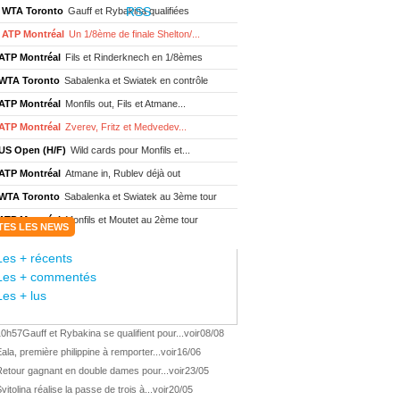
WTA Toronto
Gauff et Rybakina qualifiées
ATP Montréal
Un 1/8ème de finale Shelton/...
ATP Montréal
Fils et Rinderknech en 1/8èmes
WTA Toronto
Sabalenka et Swiatek en contrôle
ATP Montréal
Monfils out, Fils et Atmane...
ATP Montréal
Zverev, Fritz et Medvedev...
US Open (H/F)
Wild cards pour Monfils et...
ATP Montréal
Atmane in, Rublev déjà out
WTA Toronto
Sabalenka et Swiatek au 3ème tour
ATP Montréal
Monfils et Moutet au 2ème tour
TES LES NEWS
WTA Toronto
Boisson encore éliminée d'...
Les + récents
WTA Wash.
Eala renverse Pegula en finale
Les + commentés
ATP Wash.
Fritz domine Jodar en finale
Les + lus
WTA Memphis
Liutova, 16 ans et déjà titrée
10h57
Gauff et Rybakina se qualifient pour...
voir
08/08
ATP Wash.
Une finale Fritz/ Jodar
ala, première philippine à remporter...
voir
16/06
ATP Los Cabos
Géa remporte le titre !
Retour gagnant en double dames pour...
voir
23/05
WTA Wash.
Eala domine Svitolina
vitolina réalise la passe de trois à...
voir
20/05