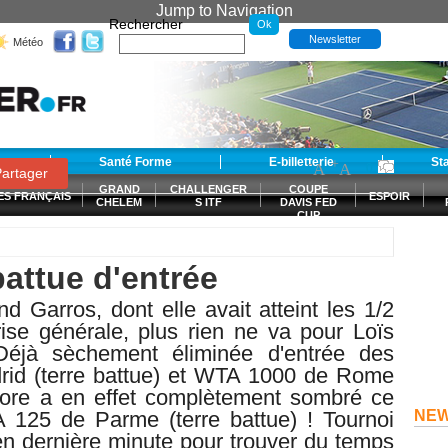
Jump to Navigation
Rechercher
Newsletter
Météo
t
Santé Forme
E-billetterie
-
+
St
A
A
0
artager
GRAND
CHALLENGER
COUPE
ES FRANÇAIS
ESPOIR
CHELEM
S ITF
DAVIS FED
CUP
S
attue d'entrée
 Garros, dont elle avait atteint les 1/2
rise générale, plus rien ne va pour Loïs
éjà sèchement éliminée d'entrée des
id (terre battue) et WTA 1000 de Rome
colore a en effet complètement sombré ce
A 125 de Parme (terre battue) ! Tournoi
NE
e en dernière minute pour trouver du temps