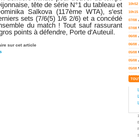
Dijonnaise, tête de série N°1 du tableau et
10h52
ominika Salkova (117ème WTA), s'est
10h15
rniers sets (7/6(5) 1/6 2/6) et a concédé
07/08
ensemble du match ! Tout sauf rassurant
07/08
gros points à défendre, Porte d'Auteuil.
06/08
06/08
re sur cet article
s
05/08
05/08
05/08
04/08
TOU
04/08
04/08
04/08
03/08
02/08
E
02/08
01/08
S