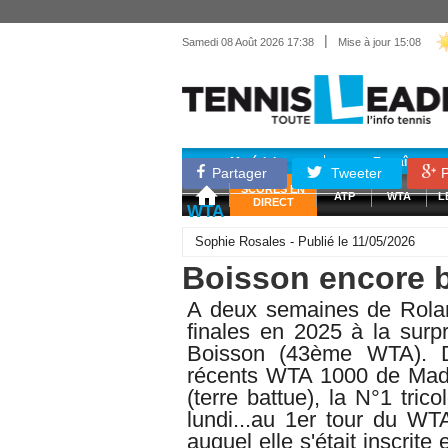
|
Samedi 08 Août 2026 17:38
Mise à jour 15:08
Matériel
Entraînemen
Partager
Tweeter
P
SCORES EN
ATP
WTA
L
DIRECT
WTA
Sophie Rosales - Publié le 11/05/2026
Boisson encore b
A deux semaines de Roland
finales en 2025 à la surp
Boisson (43ème WTA). D
récents WTA 1000 de Madr
(terre battue), la N°1 tri
lundi...au 1er tour du WT
auquel elle s'était inscrit