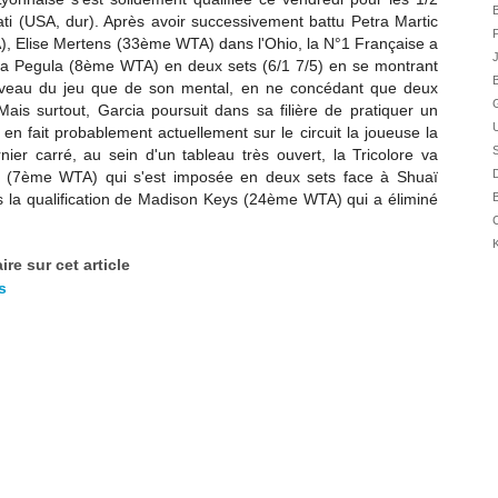
31/07
B
ti (USA, dur). Après avoir successivement battu
Petra Martic
P
30/07
),
Elise Mertens (33ème WTA) dans l'Ohio, la N°1 Française a
J
ca Pegula (8ème WTA) en deux sets (6/1 7/5) en se montrant
30/07
B
u niveau du jeu que de son mental, en ne concédant que deux
28/07
G
ais surtout, Garcia poursuit dans sa filière de pratiquer un
28/07
qui en fait probablement actuellement sur le circuit la joueuse la
S
27/07
rnier carré, au sein d'
un tableau très ouvert, la Tricolore va
D
ka (7ème WTA) qui s'est imposée en deux sets face à Shuaï
27/07
 la qualification de
Madison Keys (24ème WTA) qui a éliminé
B
25/07
C
25/07
K
re sur cet article
24/07
s
24/07
23/07
23/07