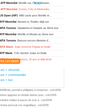
ATP Montréal
Monfils out, Fils et Atmane...
ATP Montréal
Zverev, Fritz et Medvedev...
US Open (H/F)
Wild cards pour Monfils et...
ATP Montréal
Atmane in, Rublev déjà out
WTA Toronto
Sabalenka et Swiatek au 3ème tour
ATP Montréal
Monfils et Moutet au 2ème tour
WTA Toronto
Boisson encore éliminée d'...
WTA Wash.
Eala renverse Pegula en finale
ATP Wash.
Fritz domine Jodar en finale
WTA Memphis
Liutova, 16 ans et déjà titrée
TES LES NEWS
ATP Wash.
Une finale Fritz/ Jodar
Les + récents
ATP Los Cabos
Géa remporte le titre !
Les + commentés
WTA Wash.
Eala domine Svitolina
Les + lus
ATP Wash.
De Minaur éliminé en 1/4
06/08
Eala, première philippine à remporter...
voir
16/06
ATP Los Cabos
Géa en finale !
Retour gagnant en double dames pour...
voir
23/05
ATP Los Cabos
1ère 1/2 finale pour Géa
vitolina réalise la passe de trois à...
voir
20/05
WTA Washington
Svitolina et Pegula en 1/4
irstea poursuit son magnifique...
voir
20/05