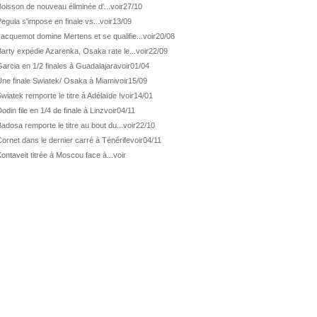
ATP Wash.
Pas de 1/4 pour Humbert et Atmane
oisson de nouveau éliminée d'...
voir
27/10
egula s'impose en finale vs...
voir
13/09
WTA Washington
Déjà fini pour Fernandez
acquemot domine Mertens et se qualifie...
voir
20/08
ATP Washington
De Minaur domine Tsitsipas
arty expédie Azarenka, Osaka rate le...
voir
22/09
WTA Washington
Fernandez débute bien
arcia en 1/2 finales à Guadalajara
voir
01/04
ATP Washington
Fritz et Musetti en 1/8èmes
Une finale Swiatek/ Osaka à Miami
voir
15/09
wiatek remporte le titre à Adélaïde !
voir
14/01
WTA Prague
Tagger, premier sacre à 18 ans
odin file en 1/4 de finale à Linz
voir
04/11
ATP Estoril
Van Assche remporte son 1er...
adosa remporte le titre au bout du...
voir
22/10
ATP Kitzbühel
Halys débloque son compteur !
ornet dans le dernier carré à Ténérife
voir
04/11
ATP Estoril
Van Assche s'offre Rublev
ontaveit titrée à Moscou face à...
voir
ATP Kitzbühel
Halys rallie les 1/2 finales
ATP Estoril
Van Assche en 1/4 de finale
ATP Estoril
Jacquet s'incline de...
ATP Kitzbühel
Halys domine Vacherot en deux...