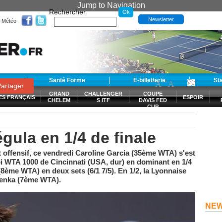
Jump to Navigation
Rechercher
Newsletter
Météo
t
Santé Forme
E-billetterie
-
+
St
A
A
0
artager
GRAND
CHALLENGER
COUPE
ES FRANÇAIS
ESPOIR
CHELEM
S ITF
DAVIS FED
CUP
S
gula en 1/4 de finale
t offensif, ce vendredi Caroline Garcia (35ème WTA) s'est
noi WTA 1000 de Cincinnati (USA, dur) en dominant en 1/4
(8ème WTA) en deux sets (6/1 7/5). En 1/2, la Lyonnaise
alenka (7ème WTA).
NE