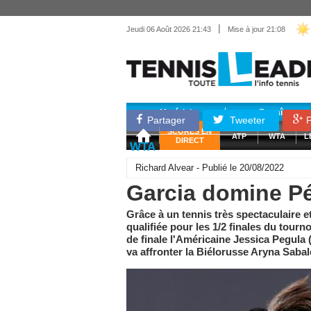
|
Jeudi 06 Août 2026 21:43
Mise à jour 21:08
Matériel
Entraînemen
Partager
Tweeter
P
SCORES EN
ATP
WTA
L
DIRECT
WTA
Richard Alvear - Publié le 20/08/2022
Garcia domine Pé
Grâce à un tennis très spectaculaire e
qualifiée pour les 1/2 finales du tour
de finale l'Américaine Jessica Pegula 
va affronter la Biélorusse Aryna Sab