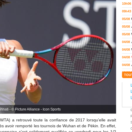
10h06
09h43
05/08
05/08
05/08
04/08
04/08
04/08
04/08
03/08
TOU
02/08
02/08
01/08
01/08
nnati - © Picture Alliance - Icon Sports
01/08
31/07
TA) a retrouvé toute la confiance de 2017 lorsqu'elle avait
S
ès avoir remporté les tournois de Wuhan et de Pékin. En effet,
31/07
C
Lyonnaise s'est solidement qualifiée ce vendredi pour les 1/2