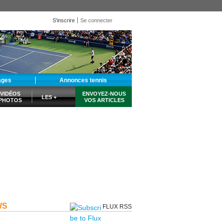
S'inscrire
Se connecter
ages
Annonces tennis
VIDÉOS
ENVOYEZ-NOUS
LES +
PHOTOS
VOS ARTICLES
WS
FLUX RSS