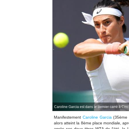
Caroline Garcia est dans le dernier carré à Cinci
Manifestement
Caroline Garcia
(35ème W
alors atteint la 8ème place mondiale, apr
après ses deux titres WTA de l'été, la 