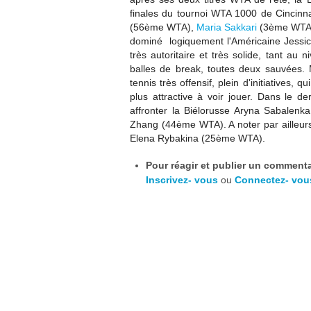
finales d
u
tournoi WTA 1000 de Cincinna
(56ème WTA),
Maria Sakkari
(3ème WTA
dominé logiquement l'Américaine
Jessi
très autoritaire et très solide, tant a
balles de break, toutes deux sauvées. M
tennis très offensif, plein d'initiatives, 
plus attractive à voir jouer. Dans le de
affronter la Biélorusse Aryna Sabalen
Zhang (44ème WTA). A noter par ailleurs
Elena Rybakina (25ème WTA).
Pour réagir et publier un commentai
Inscrivez- vous
ou
Connectez- vou