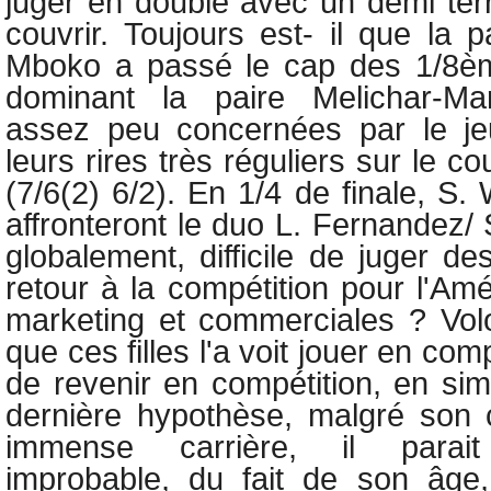
juger en double avec un demi ter
couvrir. Toujours est- il que la p
Mboko a passé le cap des 1/8èm
dominant la paire Melichar-Mart
assez peu concernées par le jeu
leurs rires très réguliers sur le c
(7/6(2) 6/2). En 1/4 de finale,
S. 
affronteront le duo L. Fernandez/
globalement, difficile de juger de
retour à la compétition pour l'Am
marketing et commerciales ? Vol
que ces filles l'a voit jouer en com
de revenir en compétition, en sim
dernière hypothèse, malgré son 
immense carrière, il parait
improbable, du fait de son âge