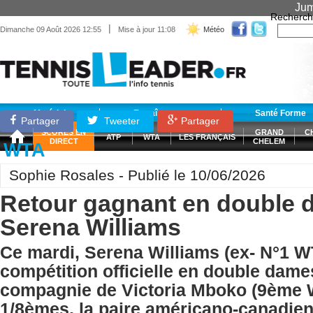
Jum
Recherch
|
Dimanche 09 Août 2026 12:55
Mise à jour 11:08
Météo
Matériel
Entraînement
Santé Forme
Partager
Tweeter
Partager
SCORES EN
GRAND
C
ATP
WTA
LES FRANÇAIS
DIRECT
CHELEM
WTA
Sophie Rosales - Publié le 10/06/2026
Retour gagnant en double 
Serena Williams
Ce mardi, Serena Williams (ex- N°1 W
compétition officielle en double dame
compagnie de Victoria Mboko (9ème 
1/8èmes, la paire américano-canadie