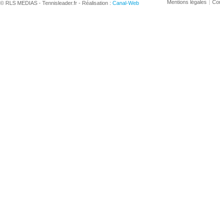
Mentions légales
Con
© RLS MEDIAS - Tennisleader.fr - Réalisation :
Canal-Web