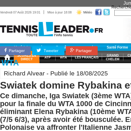
Jum
Recherche
|
Vendredi 07 Août 2026 19:01
Mise à jour 18:08
Météo
Matériel
Entraînement
Santé Forme
Partager
Tweeter
Partager
SCORES EN
GRAND
C
ATP
WTA
LES FRANÇAIS
DIRECT
CHELEM
WTA
Richard Alvear - Publié le 18/08/2025
Swiatek domine Rybakina et 
Ce dimanche, Iga Swiatek (3ème WTA) 
pour la finale du WTA 1000 de Cincinn
éliminant Elena Rybakina (10ème WTA
(7/5 6/3), après avoir été bousculée. En
Polonaise va affronter l'Italienne Jas