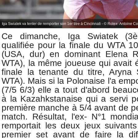
Iga Swiatek va tenter de remporter son 1er titre à Cincinnati - © Rolex- Antoine C
Ce dimanche, Iga Swiatek (3
qualifiée pour la finale
du
WTA 100
(USA, dur) en dominant
Elena R
WTA), la même joueuse qui avait é
finale la t
enante du titre, Aryna
WTA). Mais si la Polonaise l'a emp
(7/5 6/3) elle a tout d'abord beauc
à
la Kazahkstanaise qui a servi p
première manche à 5/4 avant de per
match. Résultat, l'ex- N°1 mondia
remportait les deux jeux suivants
premier set avant de faire la di