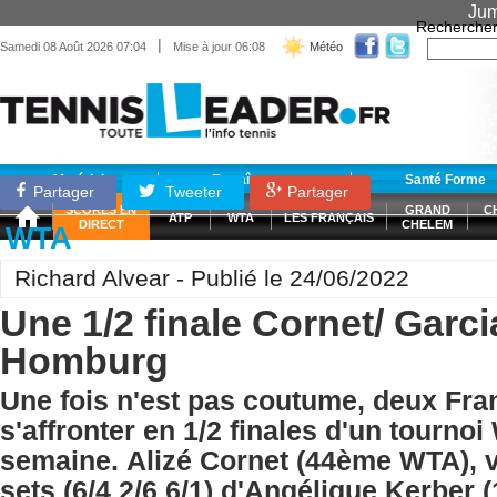
Jum
Recherche
|
Samedi 08 Août 2026 07:04
Mise à jour 06:08
Météo
Matériel
Entraînement
Santé Forme
Partager
Tweeter
Partager
SCORES EN
GRAND
C
ATP
WTA
LES FRANÇAIS
DIRECT
CHELEM
WTA
Richard Alvear - Publié le 24/06/2022
Une 1/2 finale Cornet/ Garci
Homburg
Une fois n'est pas coutume, deux Fra
s'affronter en 1/2 finales d'un tournoi
semaine. Alizé Cornet (44ème WTA), 
sets (6/4 2/6 6/1) d'Angélique Kerber