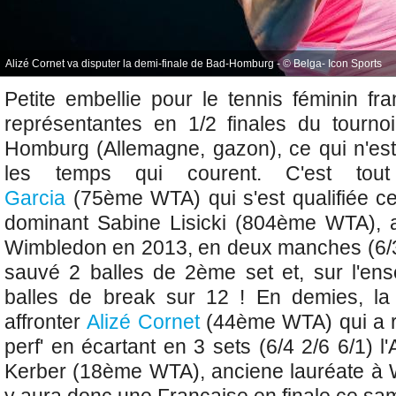
Alizé Cornet va disputer la demi-finale de Bad-Homburg - © Belga- Icon Sports
Petite embellie pour le tennis féminin fr
représentantes en 1/2 finales
du tourn
Homburg (Allemagne, gazon), ce qui n'es
les temps qui courent. C'est to
Garcia
(75ème WTA) qui s'est qualifiée ce
dominant Sabine Lisicki (804ème WTA), a
Wimbledon en 2013, en deux manches (6/3 
sauvé 2 balles de 2ème set et, sur l'en
balles de break sur 12 ! En demies, l
affronter
Alizé Cornet
(44ème WTA) qui a ré
perf' en écartant en 3 sets (6/4 2/6 6/1) 
Kerber (18ème WTA), anciene lauréate à Wi