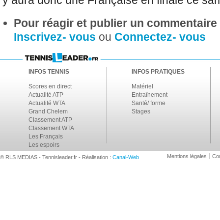
y aura donc une Française en finale ce sa
Pour réagir et publier un commentaire s
Inscrivez- vous
ou
Connectez- vous
INFOS TENNIS
INFOS PRATIQUES
Scores en direct
Matériel
Actualité ATP
Entraînement
Actualité WTA
Santé/ forme
Grand Chelem
Stages
Classement ATP
Classement WTA
Les Français
Les espoirs
Mentions légales
Con
© RLS MEDIAS - Tennisleader.fr - Réalisation :
Canal-Web