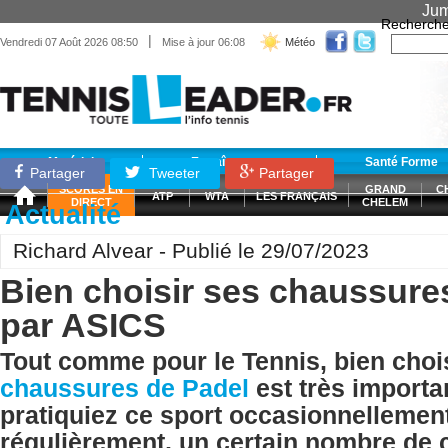
Jum
Recherche
|
Vendredi 07 Août 2026 08:50
Mise à jour 06:08
Météo
Matériel
Entraînement
Santé Forme
Partager
Tweeter
Partager
SCORES EN
GRAND
C
ATP
WTA
LES FRANÇAIS
DIRECT
CHELEM
Actualité
Richard Alvear - Publié le 29/07/2023
Bien choisir ses chaussur
par ASICS
Tout comme pour le Tennis, bien choi
chaussures de Padel
est très importa
pratiquiez ce sport occasionnellemen
régulièrement, un certain nombre de c