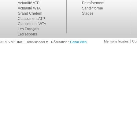
Actualité ATP
Entraînement
Actualité WTA
Santé/ forme
Grand Chelem
Stages
Classement ATP
Classement WTA
Les Français
Les espoirs
Mentions légales
Con
© RLS MEDIAS - Tennisleader.fr - Réalisation :
Canal-Web