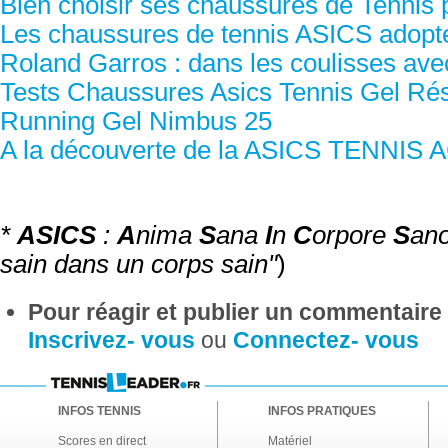
Bien choisir ses chaussures de Tennis
Les chaussures de tennis ASICS adopten
Roland Garros : dans les coulisses av
Tests Chaussures Asics Tennis Gel Rés
Running Gel Nimbus 25
A la découverte de la ASICS TENNI
*
ASICS
:
A
nima
S
ana
I
n
C
orpore
S
ano
sain dans un corps sain"
)
Pour réagir et publier un commentaire s
Inscrivez- vous
ou
Connectez- vous
INFOS TENNIS
INFOS PRATIQUES
Scores en direct
Matériel