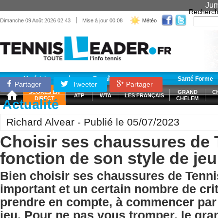
Jum
Recherch
|
Dimanche 09 Août 2026 02:43
Mise à jour 00:08
Météo
Matériel
Entraînement
Santé Forme
Partager
Tweeter
Partager
SCORES EN
GRAND
C
ATP
WTA
LES FRANÇAIS
DIRECT
CHELEM
Actualité
Richard Alvear - Publié le 05/07/2023
Choisir ses chaussures de 
fonction de son style de je
Bien choisir ses chaussures de Tennis
important et un certain nombre de cri
prendre en compte, à commencer par 
jeu. Pour ne pas vous tromper, le gr