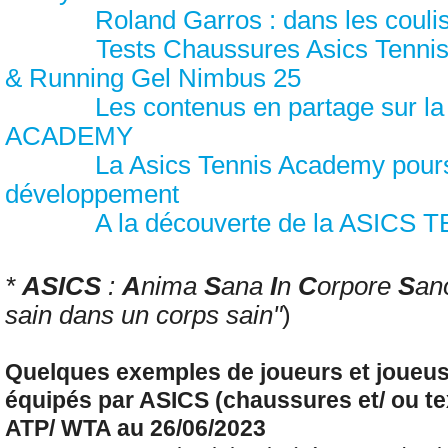
Roland Garros : dans les coul
Tests Chaussures Asics Tennis
& Running Gel Nimbus 25
Les contenus en partage sur 
ACADEMY
La Asics Tennis Academy pours
développement
A la découverte de la ASIC
*
ASICS
:
A
nima
S
ana
I
n
C
orpore
S
an
sain dans un corps sain"
)
Quelques exemples de joueurs et joueus
équipés par ASICS (chaussures et/ ou tex
ATP/ WTA au 26/06/2023