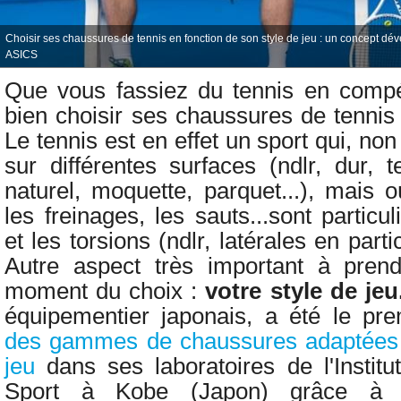
Choisir ses chaussures de tennis en fonction de son style de jeu : un concept d
ASICS
Que vous fassiez du tennis en compéti
bien choisir ses chaussures de tennis 
Le tennis est en effet un sport qui, no
sur différentes surfaces (ndlr, dur, 
naturel, moquette, parquet...), mais 
les freinages, les sauts...sont particu
et les torsions (ndlr, latérales en parti
Autre aspect très important à pre
moment du choix :
votre style de je
équipementier japonais, a été le pr
des gammes de chaussures adaptées 
jeu
dans s
es laboratoires de l'Insti
Sport à Kobe (Japon) grâce à d