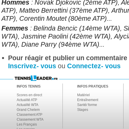
Hommes
: Novak Djokovic (2ème ATP), A
ATP), Matteo Berrettini (37ème ATP),
Arthu
ATP),
Corentin Moutet (80ème ATP)...
Femmes
: Belinda Bencic (14ème WTA), 
WTA),
Jasmine Paolini (42ème WTA),
Alyc
WTA), Diane Parry (94ème WTA)...
Pour réagir et publier un commentaire s
Inscrivez- vous
ou
Connectez- vous
INFOS TENNIS
INFOS PRATIQUES
Scores en direct
Matériel
Actualité ATP
Entraînement
Actualité WTA
Santé/ forme
Grand Chelem
Stages
Classement ATP
Classement WTA
Les Français