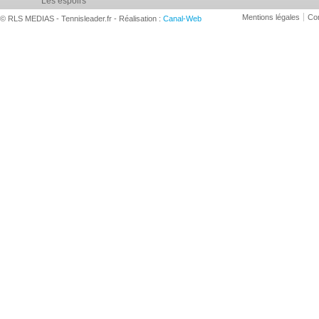
Les espoirs
Mentions légales
Con
© RLS MEDIAS - Tennisleader.fr - Réalisation :
Canal-Web