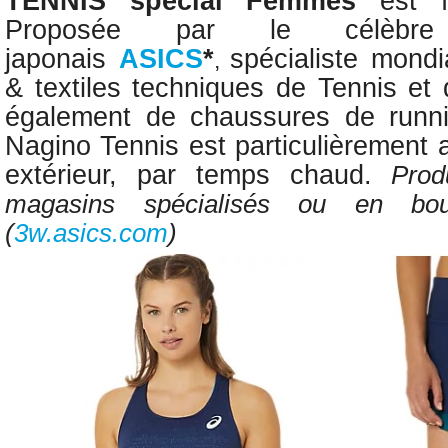
TENNIS
spécial Femmes
est fa
Proposée par le
célèbr
japonais
ASICS
*
spécialiste mond
,
& textiles techniques de Tennis et 
également de chaussures de runnin
Nagino Tennis est particulièrement 
extérieur, par temps chaud.
Prod
magasins spécialisés ou en bou
(
3w.asics.com
)