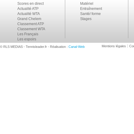
Scores en direct
Matériel
Actualité ATP
Entraînement
Actualité WTA
Santé/ forme
Grand Chelem
Stages
Classement ATP
Classement WTA
Les Français
Les espoirs
Mentions légales
Con
© RLS MEDIAS - Tennisleader.fr - Réalisation :
Canal-Web