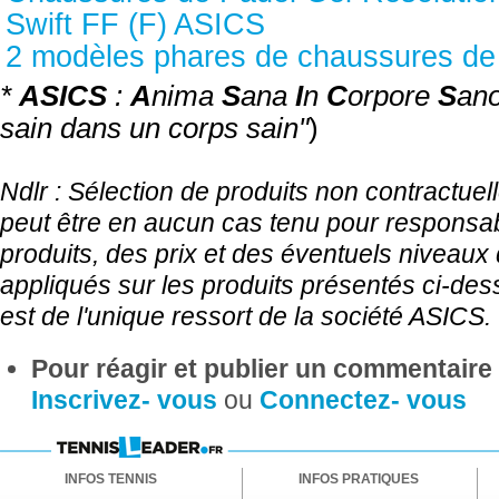
Swift FF (F) ASICS
2 modèles phares de chaussures d
*
ASICS
:
A
nima
S
ana
I
n
C
orpore
S
ano
sain dans un corps sain"
)
Ndlr : Sélection de produits non contractuell
peut être en aucun cas tenu pour responsab
produits, des prix et des éventuels niveaux
appliqués sur les produits présentés ci-dess
est de l'unique ressort de la société ASICS.
Pour réagir et publier un commentaire s
Inscrivez- vous
ou
Connectez- vous
INFOS TENNIS
INFOS PRATIQUES