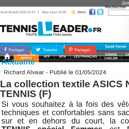
Jum
Rechercher
|
Jeudi 06 Août 2026 15:42
Mise à jour 15:08
Météo
Matériel
Entraînement
Santé Forme
Partager
Tweeter
Partager
SCORES EN
GRAND
C
ATP
WTA
LES FRANÇAIS
DIRECT
CHELEM
Actualité
Richard Alvear - Publié le 01/05/2024
La collection textile ASIC
TENNIS (F)
Si vous souhaitez à la fois des vê
techniques et confortables sans sacr
sur et en dehors du court, la co