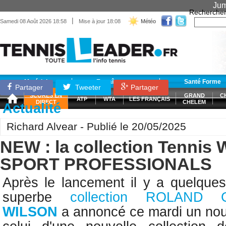
Jum
Recherche
|
Samedi 08 Août 2026 18:58
Mise à jour 18:08
Météo
Matériel
Entraînement
Santé Forme
Partager
Tweeter
Partager
SCORES EN
GRAND
C
ATP
WTA
LES FRANÇAIS
DIRECT
CHELEM
Actualité
Richard Alvear - Publié le 20/05/2025
NEW : la collection Tennis
SPORT PROFESSIONALS
Après le lancement il y a quelque
superbe
collection ROLAND
WILSON
a annoncé ce mardi un nou