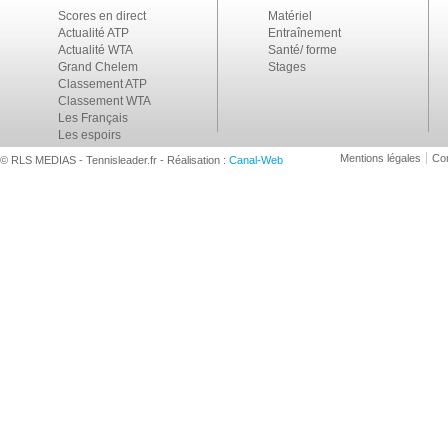
Scores en direct
Matériel
Actualité ATP
Entraînement
Actualité WTA
Santé/ forme
Grand Chelem
Stages
Classement ATP
Classement WTA
Les Français
Les espoirs
Mentions légales
Con
© RLS MEDIAS - Tennisleader.fr - Réalisation :
Canal-Web