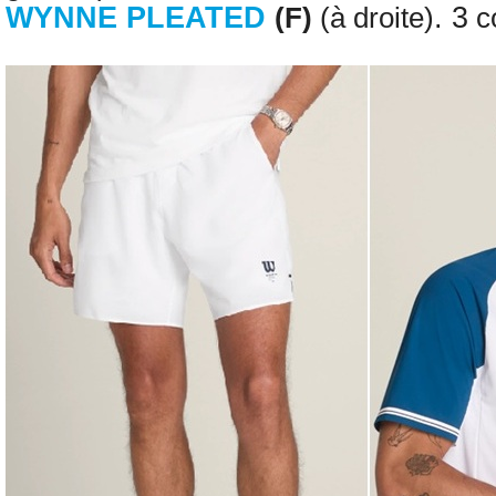
WYNNE PLEATED
. 3
(F)
(
à droite
)
co