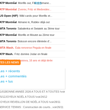
ATP Montréal
Monfils out, Fils et Atmane...
ATP Montréal
Zverev, Fritz et Medvedev...
US Open (H/F)
Wild cards pour Monfils et...
ATP Montréal
Atmane in, Rublev déjà out
WTA Toronto
Sabalenka et Swiatek au 3ème tour
ATP Montréal
Monfils et Moutet au 2ème tour
WTA Toronto
Boisson encore éliminée d'...
WTA Wash.
Eala renverse Pegula en finale
ATP Wash.
Fritz domine Jodar en finale
WTA Memphis
Liutova, 16 ans et déjà titrée
TES LES NEWS
ATP Wash.
Une finale Fritz/ Jodar
Les + récents
ATP Los Cabos
Géa remporte le titre !
Les + commentés
WTA Wash.
Eala domine Svitolina
Les + lus
ATP Wash.
De Minaur éliminé en 1/4
11/01
BONNE ANNEE 2026 A TOUS ET A TOUTES !
voir
ATP Los Cabos
Géa en finale !
25/12
JOYEUX NOËL A TOUS !
voir
24/12
ATP Los Cabos
1ère 1/2 finale pour Géa
JOYEUX REVEILLON DE NOËL A TOUS !
voir
28/11
WTA Washington
Svitolina et Pegula en 1/4
SERVICE TENNIS : Construction de courts...
voir
26/11