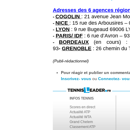
Adresses des 6 agences régio
COGOLIN
: 21 avenue Jean Mo
-
NICE
: 15 rue des Arbousires 
-
LYON
: 9 rue Bugeaud 69006 LY
-
PARIS/ IDF
: 6 rue d’Avron – 9
-
BORDEAUX
(en cours) :
-
93
-
GRENOBLE
: 26 chemin du T
(Publi-rédactionnel)
Pour réagir et publier un commentai
Inscrivez- vous
ou
Connectez- vou
INFOS TENNIS
Scores en direct
Actualité ATP
Actualité WTA
Grand Chelem
Classement ATP