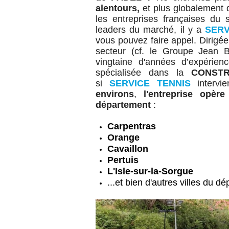
alentours,
et plus globalement
les entreprises françaises du 
leaders du marché, il y a
SERV
vous pouvez faire appel.
Dirigé
secteur (cf. le Groupe Jean B
vingtaine d'années d’expérie
spécialisée
dans la
CONSTR
si
SERVICE TENNIS
intervi
environs
,
l'entreprise opèr
département
:
Carpentras
Orange
Cavaillon
Pertuis
L'Isle-sur-la-Sorgue
...et bien d'autres villes du d