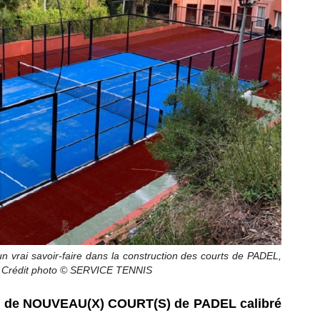
vrai savoir-faire dans la construction des courts de PADEL,
. Crédit photo ©
SERVICE TENNIS
jet de NOUVEAU(X) COURT(S) de PADEL calibré