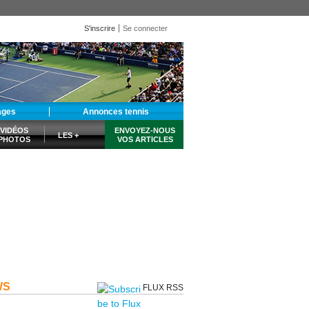
S'inscrire
Se connecter
ages
Annonces tennis
VIDÉOS
ENVOYEZ-NOUS
LES +
PHOTOS
VOS ARTICLES
WS
FLUX RSS