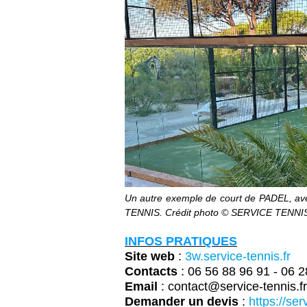
Un autre exemple de court de PADEL, ave
TENNIS. Crédit photo ©
SERVICE TENNI
INFOS PRATIQUES
Site web
:
3w.service-tennis.fr
Contacts
: 06 56 88 96 91 -
06 2
Email
: contact@service-tennis.f
Demander un devis
:
https://ser