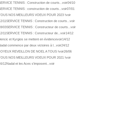
ATP Wash.
Pas de 1/4 pour Humbert et Atmane
SERVICE TENNIS : Construction de courts...
voir
04/10
SERVICE TENNIS : construction de courts...
voir
07/01
WTA Washington
Déjà fini pour Fernandez
TOUS NOS MEILLEURS VOEUX POUR 2023 !
voir
ATP Washington
De Minaur domine Tsitsipas
12/11
SERVICE TENNIS : Construction de courts...
voir
WTA Washington
Fernandez débute bien
28/03
SERVICE TENNIS : Constructeur de courts...
voir
ATP Washington
Fritz et Musetti en 1/8èmes
12/11
SERVICE TENNIS : Constructeur de...
voir
14/12
Bencic et Kyrgios se mettent en évidence
voir
14/12
WTA Prague
Tagger, premier sacre à 18 ans
adal commence par deux victoires à l...
voir
24/12
ATP Estoril
Van Assche remporte son 1er...
JOYEUX REVEILLON DE NOEL A TOUS !
voir
26/06
ATP Kitzbühel
Halys débloque son compteur !
TOUS NOS MEILLEURS VOEUX POUR 2021 !
voir
ATP Estoril
Van Assche s'offre Rublev
16/12
Nadal et les Aces s'imposent...
voir
ATP Kitzbühel
Halys rallie les 1/2 finales
ATP Estoril
Van Assche en 1/4 de finale
ATP Estoril
Jacquet s'incline de...
ATP Kitzbühel
Halys domine Vacherot en deux...