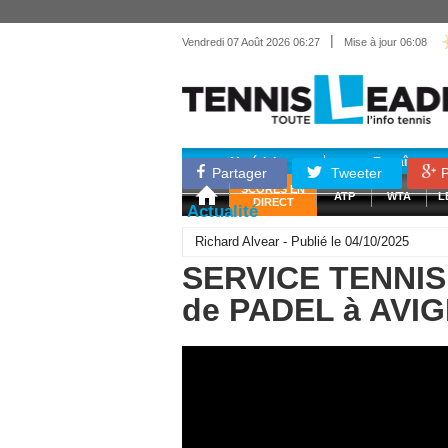
|
Vendredi 07 Août 2026 06:27
Mise à jour 06:08
Matériel
Entraînemen
Partager
Tweeter
P
SCORES EN
ATP
WTA
L
DIRECT
Actualité
Richard Alvear - Publié le 04/10/2025
SERVICE TENNIS 
de PADEL à AVI