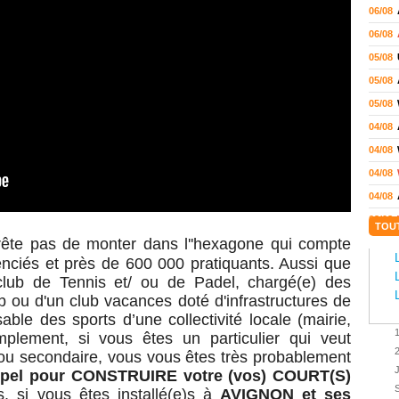
06/08
06/08
05/08
05/08
05/08
04/08
04/08
04/08
04/08
03/08
TOU
arrête pas de monter dans l''hexagone qui compte
02/08
enciés et
près de 600 000 pratiquants. Aussi q
ue
02/08
club de Tennis et/ ou de Padel, c
hargé(e) des
01/08
ub ou d'un club vacances doté d'infrastructures de
01/08
able des sports d’une collectivité locale (mairie,
implement, si vous êtes un particulier qui veut
01/08
 ou secondaire
, vous vous êtes très probablement
31/07
ppel pour
CONSTRUIRE
votre (vos) COURT(S)
31/07
us,
s
i vous êtes installé(e)s
à
AVIGNON
et ses