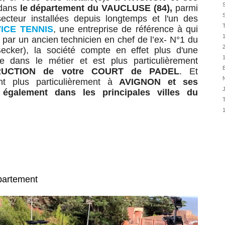
31/07
 dans
le département du VAUCLUSE (84)
,
parmi
30/07
secteur installées depuis longtemps et l'un des
ICE TENNIS
, une entreprise de référence à qui
30/07
e par un
ancien technicien en chef de l’ex- N°1 du
28/07
ecker)
,
la société compte en effet plus d'une
28/07
nce dans le métier
et est plus particulièrement
27/07
UCTION
de votre COURT de PADEL
.
Et
N
ent plus particulièrement
à
AVIGNON
et ses
27/07
e
également dans les principales villes du
25/07
25/07
24/07
24/07
23/07
23/07
épartement