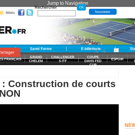
Jump to Navigation
Rechercher
Newsletter
Météo
t
Santé Forme
E-billetterie
-
+
St
A
A
0
artager
GRAND
CHALLENGER
COUPE
ES FRANÇAIS
ESPOIR
CHELEM
S ITF
DAVIS FED
CUP
S
: Construction de courts
GNON
NE