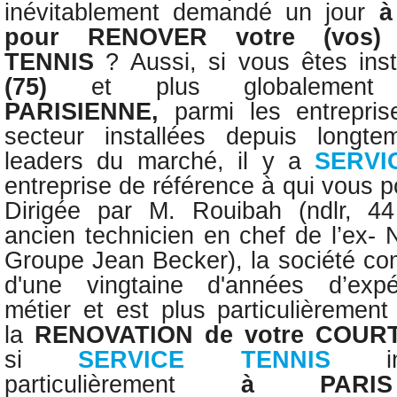
inévitablement demandé un jour
à
pour
RENOVER
votre (vos
TENNIS
?
Aussi, s
i vous êtes ins
(75)
et plus globalem
PARISIENNE
,
parmi les entrepri
secteur installées depuis longt
leaders du marché, il y a
SERVI
entreprise de référence à qui vous p
Dirigée par M. Rouibah (ndlr, 4
ancien technicien en chef de l’ex- 
Groupe Jean Becker), la société com
d'une vingtaine d'années d’exp
métier
et est plus particulièremen
la
RENOVATION
de votre COUR
si
SERVICE TENNIS
particulièrement
à PARIS