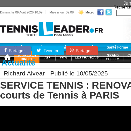
Jum
Recherch
|
Dimanche 09 Août 2026 10:09
Mise à jour 09:08
Météo
Matériel
Entraînement
Santé Forme
Partager
Tweeter
Partager
SCORES EN
GRAND
C
ATP
WTA
LES FRANÇAIS
DIRECT
CHELEM
Actualité
Richard Alvear - Publié le 10/05/2025
SERVICE TENNIS : RENOV
courts de Tennis à PARIS