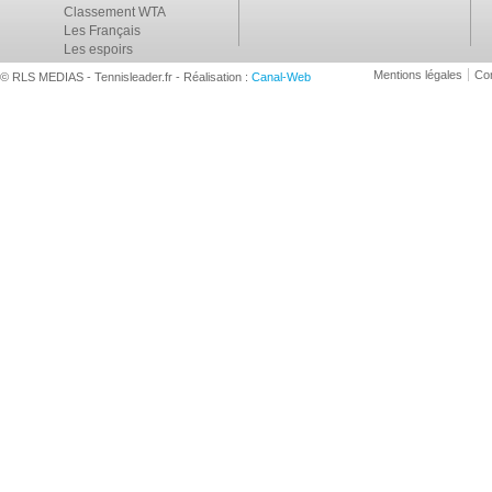
Classement WTA
Les Français
Les espoirs
Mentions légales
Con
© RLS MEDIAS - Tennisleader.fr - Réalisation :
Canal-Web