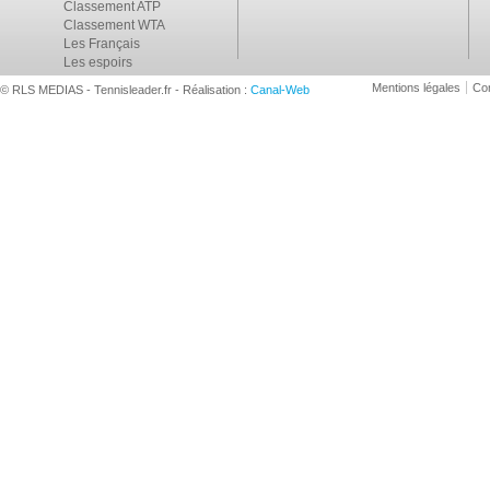
Classement ATP
Classement WTA
Les Français
Les espoirs
Mentions légales
Con
© RLS MEDIAS - Tennisleader.fr - Réalisation :
Canal-Web