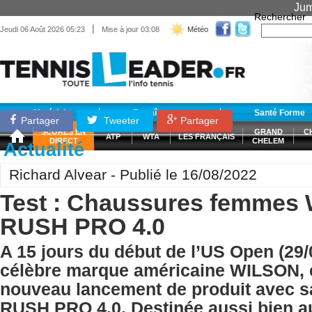
Jum
Rechercher
|
Jeudi 06 Août 2026 05:23
Mise à jour 03:08
Météo
Matériel
Entraînement
Santé Forme
Partager
Tweeter
Partager
SCORES EN
GRAND
C
ATP
WTA
LES FRANÇAIS
DIRECT
CHELEM
Actualité
Richard Alvear - Publié le 16/08/2022
Test : Chaussures femmes
RUSH PRO 4.0
A 15 jours du début de l’US Open (29/0
célèbre marque américaine WILSON, e
nouveau lancement de produit avec 
RUSH PRO 4.0. Destinée aussi bien a