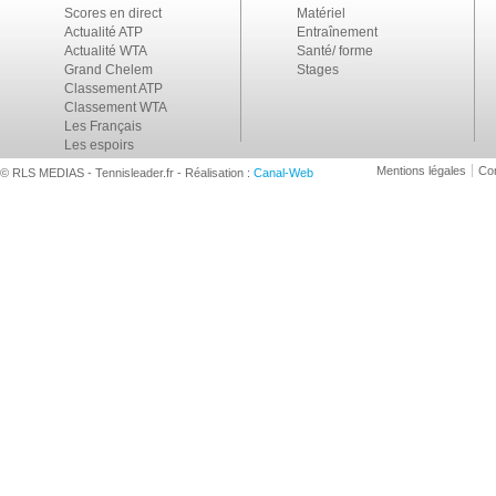
Scores en direct
Matériel
Actualité ATP
Entraînement
Actualité WTA
Santé/ forme
Grand Chelem
Stages
Classement ATP
Classement WTA
Les Français
Les espoirs
Mentions légales
Con
© RLS MEDIAS - Tennisleader.fr - Réalisation :
Canal-Web