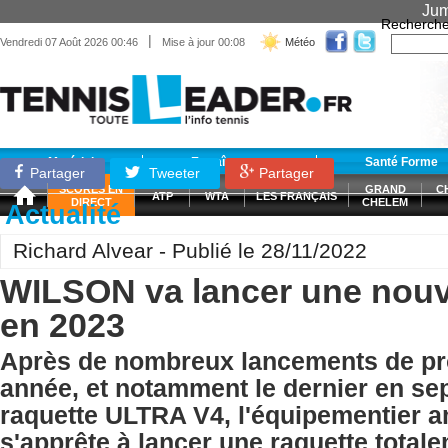
Jum
Recherche
|
Vendredi 07 Août 2026 00:46
Mise à jour 00:08
Météo
Matériel
Entraînement
Santé Forme
Partager
Tweeter
Partager
SCORES EN
GRAND
C
ATP
WTA
LES FRANÇAIS
DIRECT
CHELEM
Actualité
Richard Alvear - Publié le 28/11/2022
WILSON va lancer une nouve
en 2023
Après de nombreux lancements de pro
année, et notamment le dernier en s
raquette ULTRA V4, l'équipementier 
s'apprête à lancer une raquette total