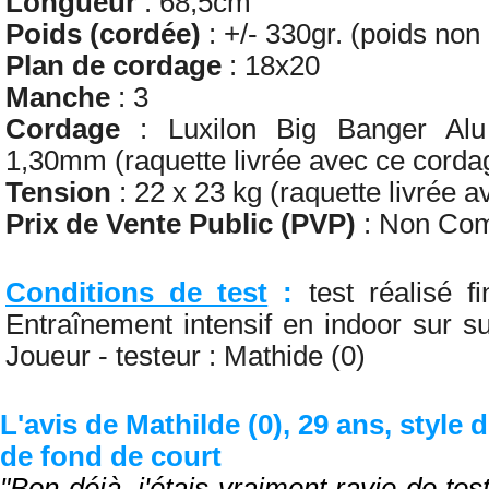
Longueur
: 68,5cm
Poids (cordée)
: +/- 330gr. (poids non
Plan de cordage
: 18x20
Manche
: 3
Cordage
: Luxilon Big Banger Al
1,30mm
(raquette livrée avec ce corda
Tension
: 22 x 23 kg (raquette livrée a
Prix de Vente Public (PVP)
: Non Co
Conditions de test
:
test réalisé 
Entraînement intensif en indoor sur s
Joueur - testeur : Mathide (0)
L'avis de Mathilde (0), 29 ans, style 
de fond de court
"Bon déjà, j'étais vraiment ravie de tes