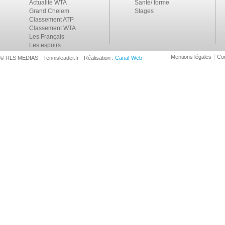
Actualité WTA
Santé/ forme
Grand Chelem
Stages
Classement ATP
Classement WTA
Les Français
Les espoirs
Mentions légales
Con
© RLS MEDIAS - Tennisleader.fr - Réalisation :
Canal-Web