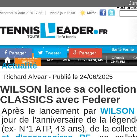
Jum
Recherche
|
Vendredi 07 Août 2026 17:55
Mise à jour 15:08
Météo
Matériel
Entraînement
Santé Forme
Partager
Tweeter
Partager
SCORES EN
GRAND
C
ATP
WTA
LES FRANÇAIS
DIRECT
CHELEM
Actualité
Richard Alvear - Publié le 24/06/2025
WILSON lance sa collectio
CLASSICS avec Federer
Après le lancement par
WILSON
jour de l'anniversaire de
la légen
(ex- N°1 ATP, 43 ans), de la
collec